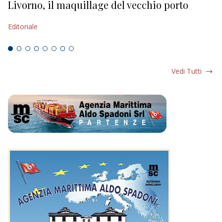
Livorno, il maquillage del vecchio porto
L
s
Editoriale
Ed
Vedi Tutti