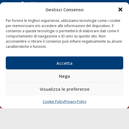
Indirizzo:
Scali D'Azeglio, 20, 57123 Livorno
Gestisci Consenso
Telefono:
0586 893358
Fax:
0586 892324
Per fornire le migliori esperienze, utilizziamo tecnologie come i cookie
Email:
redazione@gazzettamarittima.it
per memorizzare e/o accedere alle informazioni del dispositivo. Il
P.IVA:
00118570498
consenso a queste tecnologie ci permetterà di elaborare dati come il
comportamento di navigazione o ID unici su questo sito. Non
Società Editoriale Marittima a r.l. (Editore) - Autorizzazione
acconsentire o ritirare il consenso può influire negativamente su alcune
del Tribunale di Livorno n. 217 del 10 giugno 1968 - N°
caratteristiche e funzioni.
iscrizione al ROC (Registro Operatori delle Comunicazioni)
della Società Editoriale Marittima a r.l.: N° 1301 Iscrizione
della testata elettronica La Gazzetta Marittima al Tribunale
Accetta
di Livorno del 15/09/2010.
Nega
LINK
Visualizza le preferenze
Shipping
Porti/Interporti
Cookie Policy
Privacy Policy
CHIAMA
SCRIVI
Trasporti
Varie
Sostenibilità