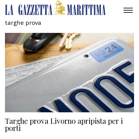
targhe prova
AMBIENTE
MOBILITÀ
INDUSTRIA
RICERCA
ECONOMIA
TURISMO
CULTURA
Targhe prova Livorno apripista per i
porti
NAUTICA