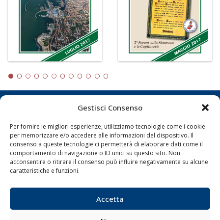
Gestisci Consenso
LA GAZZETTA MARITTIMA
Per fornire le migliori esperienze, utilizziamo tecnologie come i cookie
Indirizzo:
Scali D'Azeglio, 20, 57123 Livorno
per memorizzare e/o accedere alle informazioni del dispositivo. Il
Telefono:
0586 893358
consenso a queste tecnologie ci permetterà di elaborare dati come il
comportamento di navigazione o ID unici su questo sito. Non
Fax:
0586 892324
acconsentire o ritirare il consenso può influire negativamente su alcune
Email:
redazione@gazzettamarittima.it
caratteristiche e funzioni.
P.IVA:
00118570498
Società Editoriale Marittima a r.l. (Editore) - Autorizzazione
del Tribunale di Livorno n. 217 del 10 giugno 1968 - N°
Accetta
iscrizione al ROC (Registro Operatori delle Comunicazioni)
della Società Editoriale Marittima a r.l.: N° 1301 Iscrizione