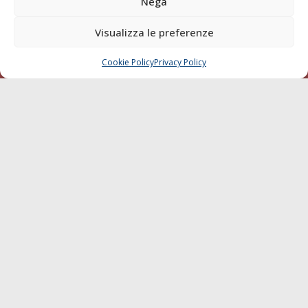
Nega
della testata elettronica La Gazzetta Marittima al Tribunale
di Livorno del 15/09/2010.
Visualizza le preferenze
LINK
Cookie Policy
Privacy Policy
CHIAMA
SCRIVI
Shipping
Porti/Interporti
Trasporti
Varie
Sostenibilità
Compagnie di Navigazione
Blue economy
Diporto
Chi siamo
Contatti
SEGUI