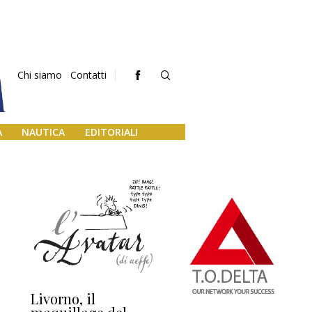
Chi siamo
Contatti
A
NAUTICA
EDITORIALI
Livorno, il
L’uscita di scena di
Da