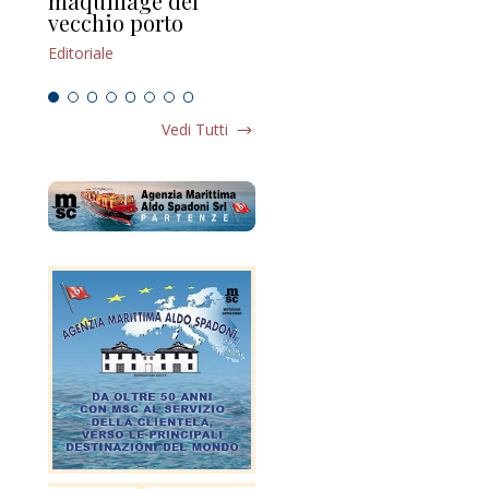
maquillage del
Marilli e il mosaico
gu
vecchio porto
scompaginato
Edi
Editoriale
Editoriale
Vedi Tutti