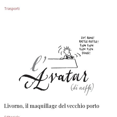
EDITORIALI
Trasporti
Livorno, il maquillage del vecchio porto
L
s