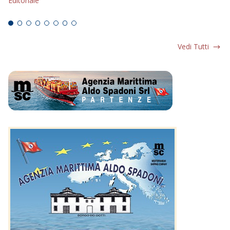
Editoriale
Ed
Vedi Tutti