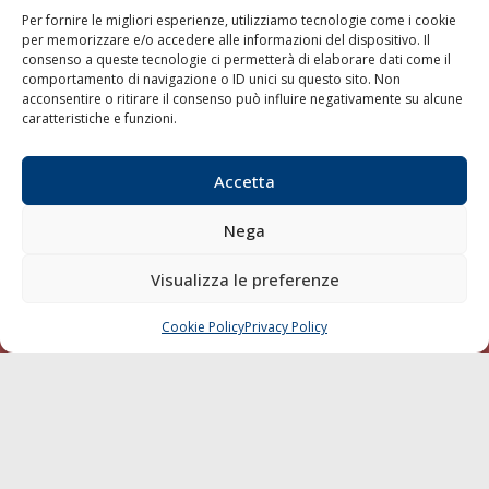
Per fornire le migliori esperienze, utilizziamo tecnologie come i cookie
per memorizzare e/o accedere alle informazioni del dispositivo. Il
consenso a queste tecnologie ci permetterà di elaborare dati come il
LA GAZZETTA MARITTIMA
comportamento di navigazione o ID unici su questo sito. Non
acconsentire o ritirare il consenso può influire negativamente su alcune
Indirizzo:
Scali D'Azeglio, 20, 57123 Livorno
caratteristiche e funzioni.
Telefono:
0586 893358
Fax:
0586 892324
Accetta
Email:
redazione@gazzettamarittima.it
P.IVA:
00118570498
Nega
Società Editoriale Marittima a r.l. (Editore) - Autorizzazione
del Tribunale di Livorno n. 217 del 10 giugno 1968 - N°
iscrizione al ROC (Registro Operatori delle Comunicazioni)
Visualizza le preferenze
della Società Editoriale Marittima a r.l.: N° 1301 Iscrizione
della testata elettronica La Gazzetta Marittima al Tribunale
Cookie Policy
Privacy Policy
CHIAMA
SCRIVI
di Livorno del 15/09/2010.
LINK
Shipping
Porti/Interporti