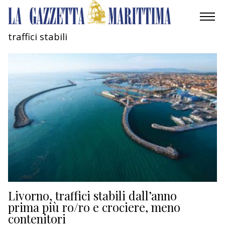
traffici stabili
AMBIENTE
MOBILITÀ
INDUSTRIA
RICERCA
ECONOMIA
TURISMO
CULTURA
Livorno, traffici stabili dall’anno
prima più ro/ro e crociere, meno
contenitori
NAUTICA