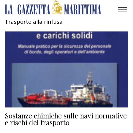
Trasporto alla rinfusa
AMBIENTE
MOBILITÀ
INDUSTRIA
RICERCA
ECONOMIA
TURISMO
CULTURA
Sostanze chimiche sulle navi normative
e rischi del trasporto
NAUTICA