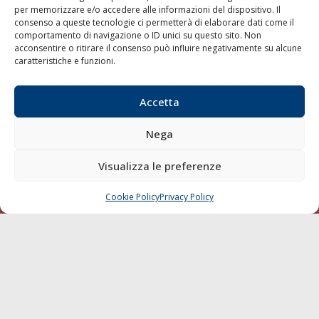
per memorizzare e/o accedere alle informazioni del dispositivo. Il
consenso a queste tecnologie ci permetterà di elaborare dati come il
LA GAZZETTA MARITTIMA
comportamento di navigazione o ID unici su questo sito. Non
acconsentire o ritirare il consenso può influire negativamente su alcune
Indirizzo:
Scali D'Azeglio, 20, 57123 Livorno
caratteristiche e funzioni.
Telefono:
0586 893358
Fax:
0586 892324
Accetta
Email:
redazione@gazzettamarittima.it
P.IVA:
00118570498
Nega
Società Editoriale Marittima a r.l. (Editore) - Autorizzazione
del Tribunale di Livorno n. 217 del 10 giugno 1968 - N°
iscrizione al ROC (Registro Operatori delle Comunicazioni)
Visualizza le preferenze
della Società Editoriale Marittima a r.l.: N° 1301 Iscrizione
della testata elettronica La Gazzetta Marittima al Tribunale
Cookie Policy
Privacy Policy
CHIAMA
SCRIVI
di Livorno del 15/09/2010.
LINK
Shipping
Porti/Interporti
Trasporti