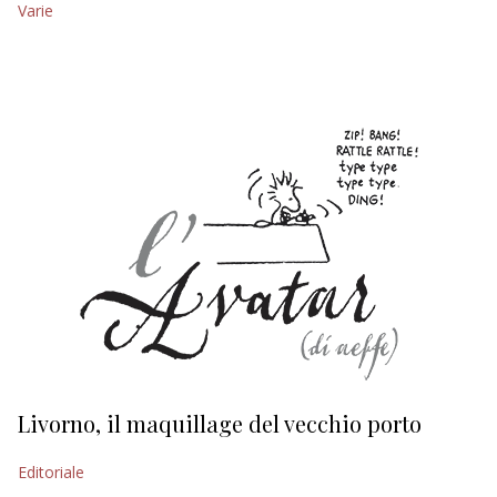
Varie
EDITORIALI
Livorno, il maquillage del vecchio porto
L
s
Editoriale
Ed