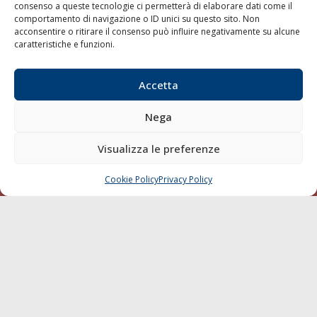
consenso a queste tecnologie ci permetterà di elaborare dati come il
LA GAZZETTA MARITTIMA
comportamento di navigazione o ID unici su questo sito. Non
acconsentire o ritirare il consenso può influire negativamente su alcune
Indirizzo:
Scali D'Azeglio, 20, 57123 Livorno
caratteristiche e funzioni.
Telefono:
0586 893358
Fax:
0586 892324
Accetta
Email:
redazione@gazzettamarittima.it
P.IVA:
00118570498
Nega
Società Editoriale Marittima a r.l. (Editore) - Autorizzazione
del Tribunale di Livorno n. 217 del 10 giugno 1968 - N°
Visualizza le preferenze
iscrizione al ROC (Registro Operatori delle Comunicazioni)
della Società Editoriale Marittima a r.l.: N° 1301 Iscrizione
della testata elettronica La Gazzetta Marittima al Tribunale
Cookie Policy
Privacy Policy
CHIAMA
SCRIVI
di Livorno del 15/09/2010.
LINK
Shipping
Porti/Interporti
Trasporti