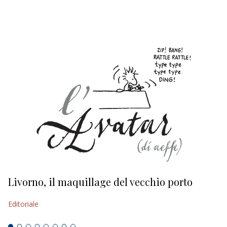
EDITORIALI
Livorno, il maquillage del vecchio porto
L
s
Editoriale
Ed