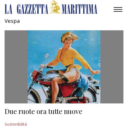
Vespa
AMBIENTE
MOBILITÀ
INDUSTRIA
RICERCA
ECONOMIA
TURISMO
CULTURA
Due ruote ora tutte nuove
NAUTICA
Sostenibilità