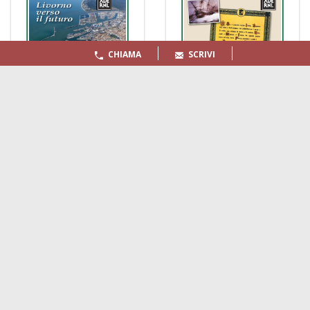
CHIAMA
SCRIVI
LA GAZZETTA MARITTIMA
Indirizzo:
Scali D'Azeglio, 20, 57123 Livorno
Telefono:
0586 893358
Fax:
0586 892324
Email:
redazione@gazzettamarittima.it
P.IVA:
00118570498
Società Editoriale Marittima a r.l. (Editore) - Autorizzazione