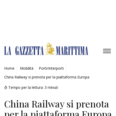
Gestisci opzioni
Gestisci servizi
Gestisci {vendor_count} fornitori
Per saperne di più su questi scopi
Accetta
Nega
Visualizza le preferenze
Salva preferenze
Visualizza le preferenze
Cookie Policy
Privacy Policy
AMBIENTE
Home
Mobilità
Porti/Interporti
China Railway si prenota per la piattaforma Europa
MOBILITÀ
Tempo per la lettura:
3
minuti
INDUSTRIA
China Railway si prenota
RICERCA
per la piattaforma Europa