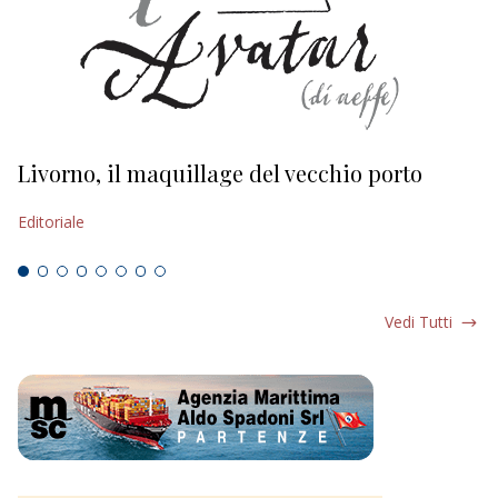
Livorno, il maquillage del vecchio porto
L
s
Editoriale
Ed
Vedi Tutti