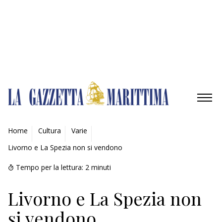
Gestisci opzioni
Gestisci servizi
Gestisci {vendor_count} fornitori
Per saperne di più su questi scopi
Accetta
Nega
Visualizza le preferenze
Salva preferenze
Visualizza le preferenze
Cookie Policy
Privacy Policy
AMBIENTE
Home
Cultura
Varie
Livorno e La Spezia non si vendono
MOBILITÀ
Tempo per la lettura:
2
minuti
INDUSTRIA
Livorno e La Spezia non
RICERCA
si vendono