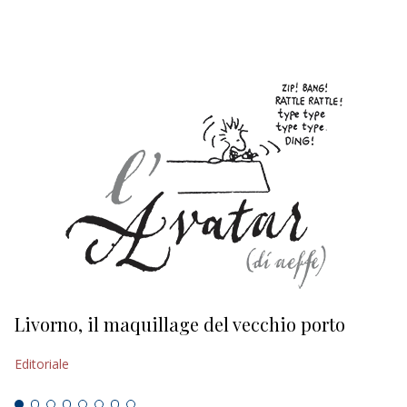
Livorno, il maquillage del vecchio porto
L
s
Editoriale
Ed