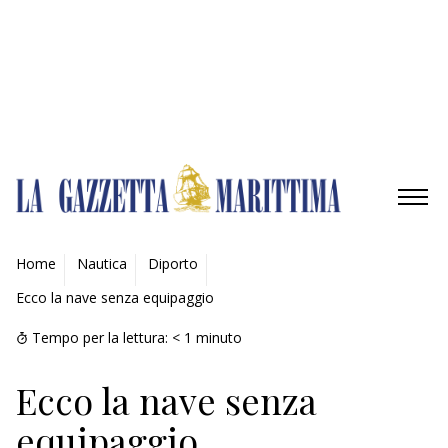
Gestisci opzioni
Gestisci servizi
Gestisci {vendor_count} fornitori
Per saperne di più su questi scopi
Accetta
Nega
Visualizza le preferenze
Salva preferenze
Visualizza le preferenze
Cookie Policy
Privacy Policy
AMBIENTE
Home
Nautica
Diporto
Ecco la nave senza equipaggio
MOBILITÀ
Tempo per la lettura:
< 1
minuto
INDUSTRIA
Ecco la nave senza
RICERCA
equipaggio