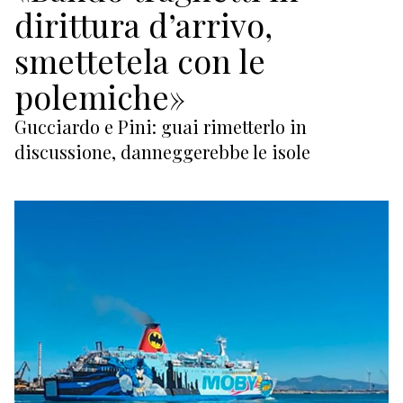
ECONOMIA
dirittura d’arrivo,
TURISMO
smettetela con le
polemiche»
CULTURA
Gucciardo e Pini: guai rimetterlo in
NAUTICA
discussione, danneggerebbe le isole
EDITORIALI