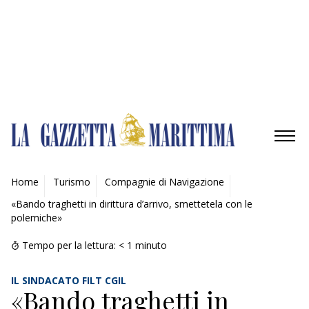
Gestisci opzioni
Gestisci servizi
Gestisci {vendor_count} fornitori
Per saperne di più su questi scopi
Accetta
Nega
Visualizza le preferenze
Salva preferenze
Visualizza le preferenze
Cookie Policy
Privacy Policy
AMBIENTE
Home
Turismo
Compagnie di Navigazione
«Bando traghetti in dirittura d’arrivo, smettetela con le
MOBILITÀ
polemiche»
INDUSTRIA
Tempo per la lettura:
< 1
minuto
RICERCA
IL SINDACATO FILT CGIL
«Bando traghetti in