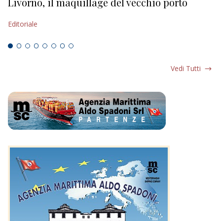
Livorno, il maquillage del vecchio porto
L
s
Editoriale
Ed
Vedi Tutti