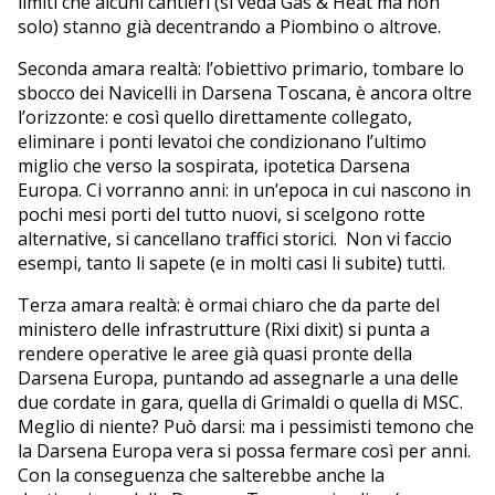
limiti che alcuni cantieri (si veda Gas & Heat ma non
solo) stanno già decentrando a Piombino o altrove.
Seconda amara realtà: l’obiettivo primario, tombare lo
sbocco dei Navicelli in Darsena Toscana, è ancora oltre
l’orizzonte: e così quello direttamente collegato,
eliminare i ponti levatoi che condizionano l’ultimo
miglio che verso la sospirata, ipotetica Darsena
Europa. Ci vorranno anni: in un’epoca in cui nascono in
pochi mesi porti del tutto nuovi, si scelgono rotte
alternative, si cancellano traffici storici. Non vi faccio
esempi, tanto li sapete (e in molti casi li subite) tutti.
Terza amara realtà: è ormai chiaro che da parte del
ministero delle infrastrutture (Rixi dixit) si punta a
rendere operative le aree già quasi pronte della
Darsena Europa, puntando ad assegnarle a una delle
due cordate in gara, quella di Grimaldi o quella di MSC.
Meglio di niente? Può darsi: ma i pessimisti temono che
la Darsena Europa vera si possa fermare così per anni.
Con la conseguenza che salterebbe anche la