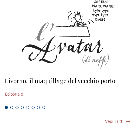
Livorno, il maquillage del vecchio porto
L
s
Editoriale
Ed
Vedi Tutti