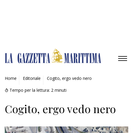
Gestisci opzioni
Gestisci servizi
Gestisci {vendor_count} fornitori
Per saperne di più su questi scopi
Accetta
Nega
Visualizza le preferenze
Salva preferenze
Visualizza le preferenze
Cookie Policy
Privacy Policy
AMBIENTE
Home
Editoriale
Cogito, ergo vedo nero
MOBILITÀ
Tempo per la lettura:
2
minuti
INDUSTRIA
Cogito, ergo vedo nero
RICERCA