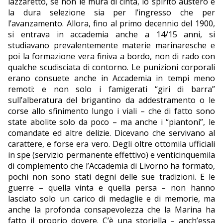
lazzaretto, se non le mura di cinta, lo spirito austero e
la dura selezione sia per l’ingresso che per
l’avanzamento. Allora, fino al primo decennio del 1900,
si entrava in accademia anche a 14/15 anni, si
studiavano prevalentemente materie marinaresche e
poi la formazione vera finiva a bordo, non di rado con
qualche scudisciata di contorno. Le punizioni corporali
erano consuete anche in Accademia in tempi meno
remoti: e non solo i famigerati “giri di barra”
sull’alberatura del brigantino da addestramento o le
corse allo sfinimento lungo i viali – che di fatto sono
state abolite solo da poco – ma anche i “piantoni”, le
comandate ed altre delizie. Dicevano che servivano al
carattere, e forse era vero. Degli oltre ottomila ufficiali
in spe (servizio permanente effettivo) e venticinquemila
di complemento che l’Accademia di Livorno ha formato,
pochi non sono stati degni delle sue tradizioni. E le
guerre – quella vinta e quella persa – non hanno
lasciato solo un carico di medaglie e di memorie, ma
anche la profonda consapevolezza che la Marina ha
fatto il proprio dovere. C’è una storiella – anch’essa