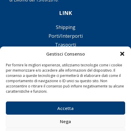
LINK
Shipping
Porti/Interporti
Trasporti
Varie
Gestisci Consenso
Sostenibilità
Per fornire le migliori esperienze, utilizziamo tecnologie come i cookie
per memorizzare e/o accedere alle informazioni del dispositivo. Il
Compagnie di Navigazione
consenso a queste tecnologie ci permetterà di elaborare dati come il
Blue economy
comportamento di navigazione o ID unici su questo sito. Non
acconsentire o ritirare il consenso può influire negativamente su alcune
Diporto
caratteristiche e funzioni.
Chi siamo
Contatti
Accetta
SEGUI
Nega