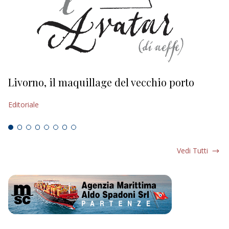
Livorno, il maquillage del vecchio porto
L
s
Editoriale
Ed
Vedi Tutti