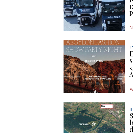
D
p
N
L
D
s
S
A
E
I
S
l
d