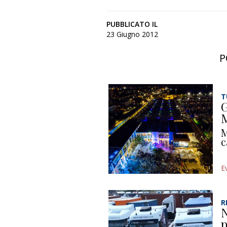
PUBBLICATO IL
23 Giugno 2012
P
T
G
M
M
c
E
R
N
p