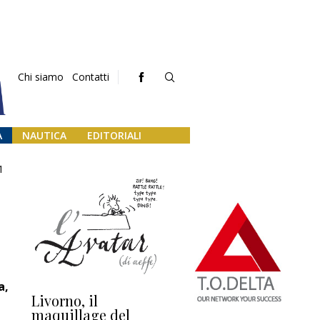
Chi siamo
Contatti
A
NAUTICA
EDITORIALI
1
a,
Livorno, il
L’uscita di scena di
Da
maquillage del
Marilli e il mosaico
gu