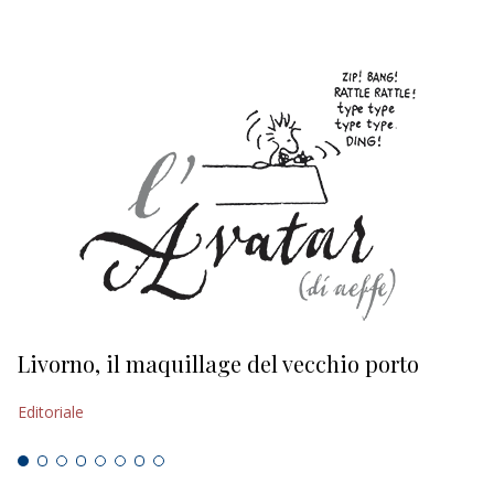
Livorno, il maquillage del vecchio porto
L
s
Editoriale
Ed