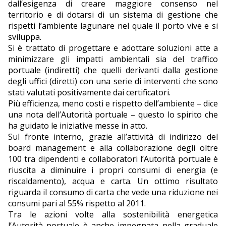
dall’esigenza di creare maggiore consenso nel
territorio e di dotarsi di un sistema di gestione che
EDITORIALI
rispetti l’ambiente lagunare nel quale il porto vive e si
sviluppa.
Si è trattato di progettare e adottare soluzioni atte a
minimizzare gli impatti ambientali sia del traffico
portuale (indiretti) che quelli derivanti dalla gestione
degli uffici (diretti) con una serie di interventi che sono
stati valutati positivamente dai certificatori.
Più efficienza, meno costi e rispetto dell’ambiente – dice
una nota dell’Autorità portuale – questo lo spirito che
ha guidato le iniziative messe in atto.
Sul fronte interno, grazie all’attività di indirizzo del
board management e alla collaborazione degli oltre
100 tra dipendenti e collaboratori l’Autorità portuale è
riuscita a diminuire i propri consumi di energia (e
riscaldamento), acqua e carta. Un ottimo risultato
riguarda il consumo di carta che vede una riduzione nei
consumi pari al 55% rispetto al 2011.
Tra le azioni volte alla sostenibilità energetica
l’Autorità portuale è anche impegnata nella graduale