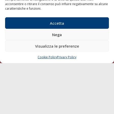
acconsentire o ritirare il consenso può influire negativamente su alcune
Varie
caratteristiche e funzioni.
Sostenibilità
Compagnie di Navigazione
Accetta
Blue economy
Nega
Diporto
Chi siamo
Visualizza le preferenze
Contatti
Cookie Policy
Privacy Policy
CHIAMA
SCRIVI
SEGUI
© 1968 - 2026 Tutti i diritti sono riservati