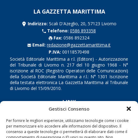
LA GAZZETTA MARITTIMA
Indirizzo:
Scali D'Azeglio, 20, 57123 Livorno
Telefono:
0586 893358
Fax:
0586 892324
Email:
redazione@gazzettamarittima.it
P.IVA:
00118570498
Società Editoriale Marittima a r.l. (Editore) - Autorizzazione
del Tribunale di Livorno n. 217 del 10 giugno 1968 - N°
iscrizione al ROC (Registro Operatori delle Comunicazioni)
della Società Editoriale Marittima a r.l.: N° 1301 Iscrizione
della testata elettronica La Gazzetta Marittima al Tribunale
di Livorno del 15/09/2010.
LINK
Gestisci Consenso
Shipping
Per fornire le migliori esperienze, utilizziamo tecnologie come i cookie
Porti/Interporti
per memorizzare e/o accedere alle informazioni del dispositivo. Il
consenso a queste tecnologie ci permetterà di elaborare dati come il
Trasporti
comportamento di navigazione o ID unici su questo sito. Non