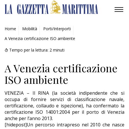
AMBIENTE
Home
Mobilità
Porti/Interporti
A Venezia certificazione ISO ambiente
MOBILITÀ
Tempo per la lettura:
2
minuti
INDUSTRIA
A Venezia certificazione
RICERCA
ISO ambiente
ECONOMIA
VENEZIA – Il RINA (la società indipendente che si
TURISMO
occupa di fornire servizi di classificazione navale,
certificazione, collaudo e ispezione), ha confermato la
CULTURA
certificazione ISO 14001:2004 per il porto di Venezia
anche per l’anno 2013.
NAUTICA
[hidepost]Un percorso intrapreso nel 2010 che nasce