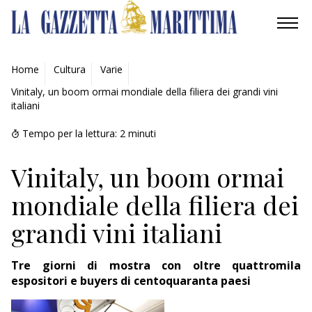
AMBIENTE
Home
Cultura
Varie
Vinitaly, un boom ormai mondiale della filiera dei grandi vini
MOBILITÀ
italiani
INDUSTRIA
Tempo per la lettura:
2
minuti
RICERCA
Vinitaly, un boom ormai
mondiale della filiera dei
ECONOMIA
grandi vini italiani
TURISMO
Tre giorni di mostra con oltre quattromila
CULTURA
espositori e buyers di centoquaranta paesi
NAUTICA