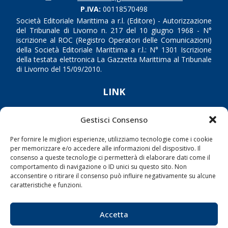
P.IVA:
00118570498
Società Editoriale Marittima a r.l. (Editore) - Autorizzazione
del Tribunale di Livorno n. 217 del 10 giugno 1968 - N°
iscrizione al ROC (Registro Operatori delle Comunicazioni)
della Società Editoriale Marittima a r.l.: N° 1301 Iscrizione
della testata elettronica La Gazzetta Marittima al Tribunale
di Livorno del 15/09/2010.
LINK
Shipping
Gestisci Consenso
Porti/Interporti
Per fornire le migliori esperienze, utilizziamo tecnologie come i cookie
Trasporti
per memorizzare e/o accedere alle informazioni del dispositivo. Il
consenso a queste tecnologie ci permetterà di elaborare dati come il
Varie
comportamento di navigazione o ID unici su questo sito. Non
acconsentire o ritirare il consenso può influire negativamente su alcune
Sostenibilità
caratteristiche e funzioni.
Compagnie di Navigazione
Blue economy
Accetta
Diporto