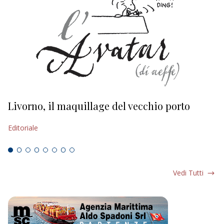
Livorno, il maquillage del vecchio porto
L
s
Editoriale
Ed
Vedi Tutti