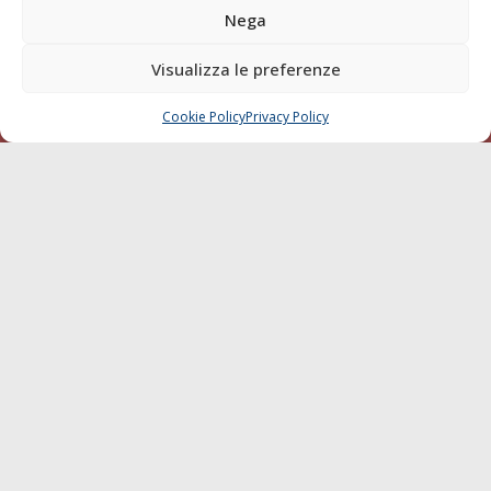
Nega
Chi siamo
Contatti
Visualizza le preferenze
SEGUI
Cookie Policy
Privacy Policy
CHIAMA
SCRIVI
© 1968 - 2026 Tutti i diritti sono riservati
Cookie Policy
Privacy Policy
Mappa del sito
born in
MaMaStudiOs