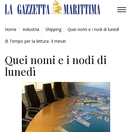
AMBIENTE
Home
Industria
Shipping
Quei nomi e i nodi di lunedì
MOBILITÀ
Tempo per la lettura:
3
minuti
INDUSTRIA
Quei nomi e i nodi di
lunedì
RICERCA
ECONOMIA
TURISMO
CULTURA
NAUTICA