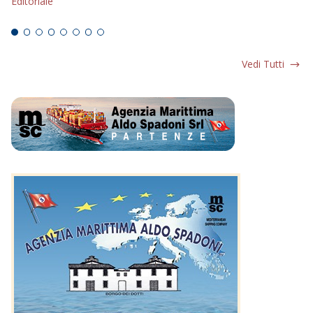
Editoriale
Ed
Vedi Tutti