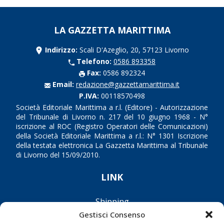
LA GAZZETTA MARITTIMA
Indirizzo:
Scali D'Azeglio, 20, 57123 Livorno
Telefono:
0586 893358
Fax:
0586 892324
Email:
redazione@gazzettamarittima.it
P.IVA:
00118570498
Società Editoriale Marittima a r.l. (Editore) - Autorizzazione
del Tribunale di Livorno n. 217 del 10 giugno 1968 - N°
iscrizione al ROC (Registro Operatori delle Comunicazioni)
della Società Editoriale Marittima a r.l.: N° 1301 Iscrizione
della testata elettronica La Gazzetta Marittima al Tribunale
di Livorno del 15/09/2010.
LINK
Shipping
Gestisci Consenso
Porti/Interporti