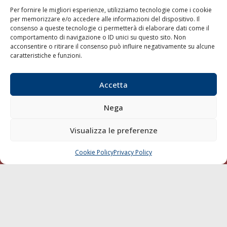
Trasporti
Per fornire le migliori esperienze, utilizziamo tecnologie come i cookie
per memorizzare e/o accedere alle informazioni del dispositivo. Il
Varie
consenso a queste tecnologie ci permetterà di elaborare dati come il
Sostenibilità
comportamento di navigazione o ID unici su questo sito. Non
acconsentire o ritirare il consenso può influire negativamente su alcune
Compagnie di Navigazione
caratteristiche e funzioni.
Blue economy
Diporto
Accetta
Chi siamo
Nega
Contatti
Visualizza le preferenze
SEGUI
Cookie Policy
Privacy Policy
CHIAMA
SCRIVI
© 1968 - 2026 Tutti i diritti sono riservati