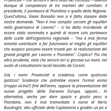
Provinciali – che sembra il vero nodo del comitato – diventa
dunque di competenza di tre membri del comitato: il
presidente, il portavoce di Piombino e quello della Regione.
Quest’ultimo, Vanni Bonadio non si è fatto stanare dalle
nostre domande. “Non è mio compito cercare gli equilibri
nella governance di Livorno” – ci ha detto ricordando di
essere stato nominato e quindi di essere solo portavoce
delle scelte dell’organismo regionale – “ma è mia ferma
volontà contribuire a far funzionare al meglio gli equilibri
che auspico possano essere trovati per la realizzazione dei
grandi progetti per Livorno e Piombino”. Criptico? Più che
altro prudente, visto che ancora ieri si giocava sui nomi, nel
vuoto di consultazioni locali lasciato da Corsini.
Già, i nomi. Provinciali a scadenza, come qualcuno
ipotizza? Scadenza che potrebbe essere l’ormai vicina
(troppo vicina?) fine dell’anno, oppure la presentazione del
nuovo progetto della Darsena Europa, oppure… In
alternativa, anche per dare spazio e giusto peso a
Piombino, non è mai tramontato il nome di Nerio
Busdraghi, alto ufficiale della Capitaneria e gradito un pò a