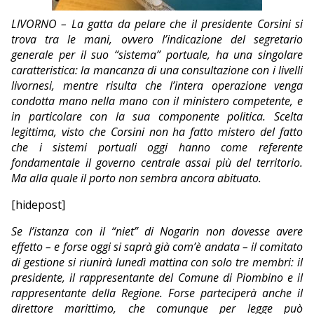
EDITORIALI
LIVORNO – La gatta da pelare che il presidente Corsini si
trova tra le mani, ovvero l’indicazione del segretario
generale per il suo “sistema” portuale, ha una singolare
caratteristica: la mancanza di una consultazione con i livelli
livornesi, mentre risulta che l’intera operazione venga
condotta mano nella mano con il ministero competente, e
in particolare con la sua componente politica. Scelta
legittima, visto che Corsini non ha fatto mistero del fatto
che i sistemi portuali oggi hanno come referente
fondamentale il governo centrale assai più del territorio.
Ma alla quale il porto non sembra ancora abituato.
[hidepost]
Se l’istanza con il “niet” di Nogarin non dovesse avere
effetto – e forse oggi si saprà già com’è andata – il comitato
di gestione si riunirà lunedì mattina con solo tre membri: il
presidente, il rappresentante del Comune di Piombino e il
rappresentante della Regione. Forse parteciperà anche il
direttore marittimo, che comunque per legge può