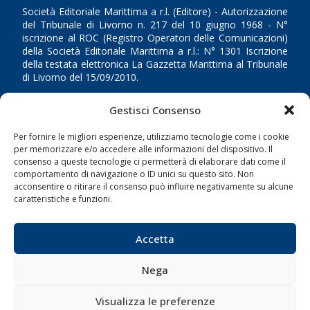
Società Editoriale Marittima a r.l. (Editore) - Autorizzazione
del Tribunale di Livorno n. 217 del 10 giugno 1968 - N°
iscrizione al ROC (Registro Operatori delle Comunicazioni)
della Società Editoriale Marittima a r.l.: N° 1301 Iscrizione
della testata elettronica La Gazzetta Marittima al Tribunale
di Livorno del 15/09/2010.
LINK
Gestisci Consenso
Per fornire le migliori esperienze, utilizziamo tecnologie come i cookie
Shipping
per memorizzare e/o accedere alle informazioni del dispositivo. Il
Porti/Interporti
consenso a queste tecnologie ci permetterà di elaborare dati come il
comportamento di navigazione o ID unici su questo sito. Non
Trasporti
acconsentire o ritirare il consenso può influire negativamente su alcune
caratteristiche e funzioni.
Varie
Sostenibilità
Accetta
Compagnie di Navigazione
Blue economy
Nega
Diporto
Visualizza le preferenze
Chi siamo