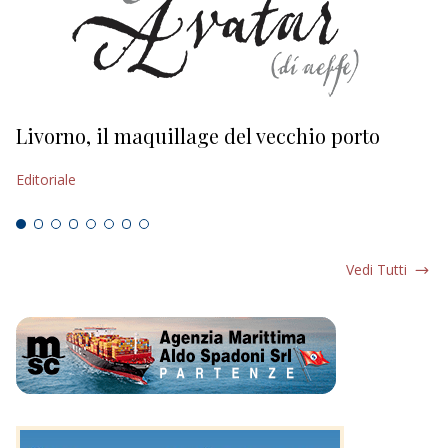
Livorno, il maquillage del vecchio porto
L
s
Editoriale
Ed
Vedi Tutti