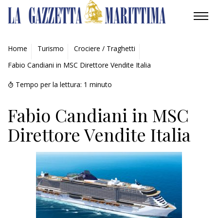
AMBIENTE
Home
Turismo
Crociere / Traghetti
Fabio Candiani in MSC Direttore Vendite Italia
MOBILITÀ
Tempo per la lettura:
1
minuto
INDUSTRIA
Fabio Candiani in MSC
RICERCA
Direttore Vendite Italia
ECONOMIA
TURISMO
CULTURA
NAUTICA