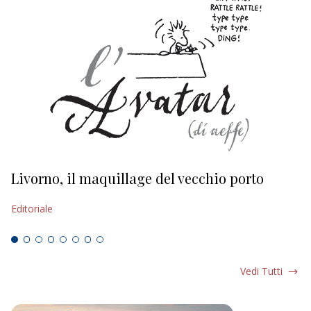
Livorno, il maquillage del vecchio porto
L
s
Editoriale
Ed
Vedi Tutti