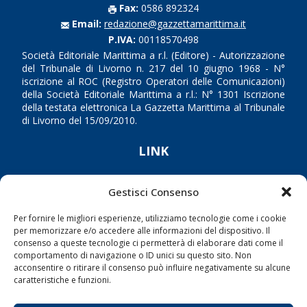
Fax:
0586 892324
Email:
redazione@gazzettamarittima.it
P.IVA:
00118570498
Società Editoriale Marittima a r.l. (Editore) - Autorizzazione
del Tribunale di Livorno n. 217 del 10 giugno 1968 - N°
iscrizione al ROC (Registro Operatori delle Comunicazioni)
della Società Editoriale Marittima a r.l.: N° 1301 Iscrizione
della testata elettronica La Gazzetta Marittima al Tribunale
di Livorno del 15/09/2010.
LINK
Shipping
Gestisci Consenso
Porti/Interporti
Per fornire le migliori esperienze, utilizziamo tecnologie come i cookie
Trasporti
per memorizzare e/o accedere alle informazioni del dispositivo. Il
consenso a queste tecnologie ci permetterà di elaborare dati come il
Varie
comportamento di navigazione o ID unici su questo sito. Non
Sostenibilità
acconsentire o ritirare il consenso può influire negativamente su alcune
caratteristiche e funzioni.
Compagnie di Navigazione