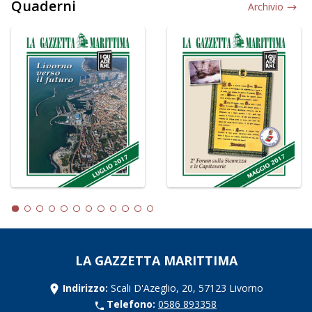
Quaderni
Archivio
LA GAZZETTA MARITTIMA
Indirizzo:
Scali D'Azeglio, 20, 57123 Livorno
Telefono:
0586 893358