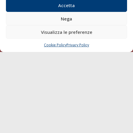
Blue economy
Accetta
Diporto
Chi siamo
Nega
Contatti
Visualizza le preferenze
SEGUI
Cookie Policy
Privacy Policy
CHIAMA
SCRIVI
© 1968 - 2026 Tutti i diritti sono riservati
Cookie Policy
Privacy Policy
Mappa del sito
born in
MaMaStudiOs