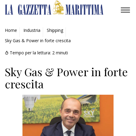
AMBIENTE
Home
Industria
Shipping
Sky Gas & Power in forte crescita
MOBILITÀ
Tempo per la lettura:
2
minuti
INDUSTRIA
Sky Gas & Power in forte
RICERCA
crescita
ECONOMIA
TURISMO
CULTURA
NAUTICA