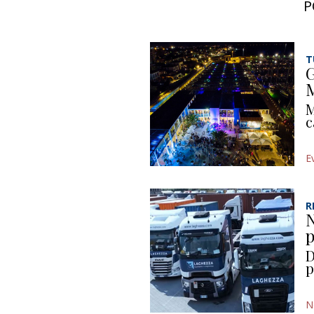
P
T
G
M
M
c
E
R
N
p
D
p
N