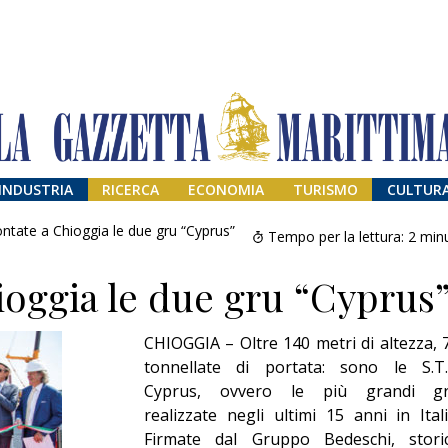
INDUSTRIA
RICERCA
ECONOMIA
TURISMO
CULTUR
ntate a Chioggia le due gru “Cyprus”
Tempo per la lettura:
2
minu
oggia le due gru “Cyprus
CHIOGGIA – Oltre 140 metri di altezza, 
tonnellate di portata: sono le S.T.
Cyprus, ovvero le più grandi g
realizzate negli ultimi 15 anni in Itali
Addio amico
Giorgio
Firmate dal Gruppo Bedeschi, stori