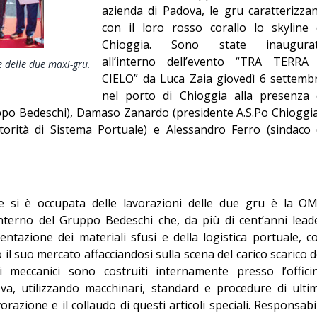
azienda di Padova, le gru caratterizza
Editoriale
con il loro rosso corallo lo skyline 
Chioggia. Sono state inaugura
all’interno dell’evento “TRA TERRA
e delle due maxi-gru.
CIELO” da Luca Zaia giovedì 6 settemb
nel porto di Chioggia alla presenza 
ppo Bedeschi), Damaso Zanardo (presidente A.S.Po Chioggia
orità di Sistema Portuale) e Alessandro Ferro (sindaco 
he si è occupata delle lavorazioni delle due gru è la O
interno del Gruppo Bedeschi che, da più di cent’anni lead
ntazione dei materiali sfusi e della logistica portuale, c
il suo mercato affacciandosi sulla scena del carico scarico d
i meccanici sono costruiti internamente presso l’offici
a, utilizzando macchinari, standard e procedure di ulti
razione e il collaudo di questi articoli speciali. Responsabi