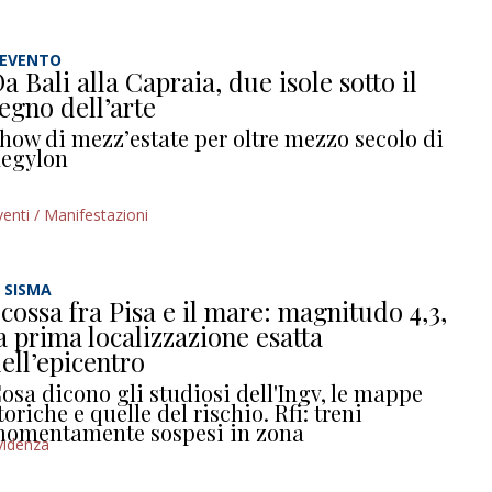
’EVENTO
a Bali alla Capraia, due isole sotto il
egno dell’arte
how di mezz’estate per oltre mezzo secolo di
egylon
venti / Manifestazioni
L SISMA
cossa fra Pisa e il mare: magnitudo 4,3,
a prima localizzazione esatta
ell’epicentro
osa dicono gli studiosi dell'Ingv, le mappe
toriche e quelle del rischio. Rfi: treni
omentamente sospesi in zona
videnza