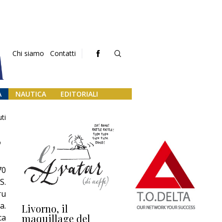
Chi siamo
Contatti
A
NAUTICA
EDITORIALI
ti
”
70
S.
ru
a.
Livorno, il
L’uscita di scena di
Da
maquillage del
Marilli e il mosaico
gu
ca