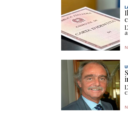
L
I
c
L
a
N
U
S
i
L
c
N