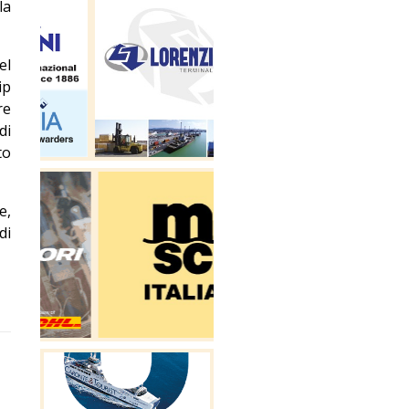
la
el
ip
re
di
to
e,
di