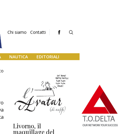
Chi siamo
Contatti
A
NAUTICA
EDITORIALI
to
ro
va
ca
Livorno, il
L’uscita di scena di
Da
maquillage del
Marilli e il mosaico
gu