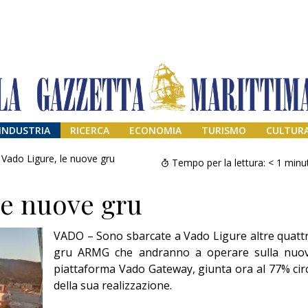
INDUSTRIA
RICERCA
ECONOMIA
TURISMO
CULTUR
Vado Ligure, le nuove gru
Tempo per la lettura:
< 1
minu
le nuove gru
VADO – Sono sbarcate a Vado Ligure altre quatt
gru ARMG che andranno a operare sulla nuo
piattaforma Vado Gateway, giunta ora al 77% cir
della sua realizzazione.
Addio amico
Giorgio