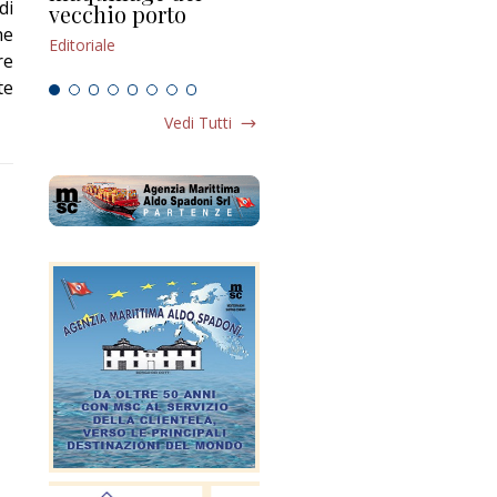
di
vecchio porto
scompaginato
Edi
he
Editoriale
Editoriale
re
te
Vedi Tutti