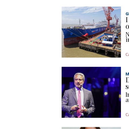
G
I
o
N
i
C
M
D
s
I
a
C