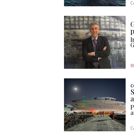
C
G
p
I
G
B
C
S
a
P
a
C