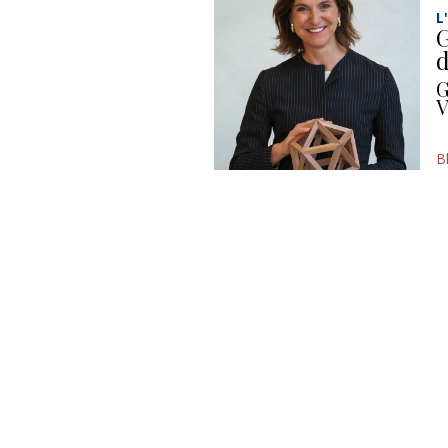
L
G
d
G
V
B