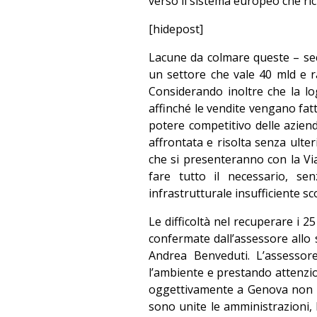
verso il sistema europeo che ric
[hidepost]
Lacune da colmare queste – s
un settore che vale 40 mld e r
Considerando inoltre che la l
affinché le vendite vengano fat
potere competitivo delle azien
affrontata e risolta senza ulte
che si presenteranno con la V
fare tutto il necessario, s
infrastrutturale insufficiente s
Le difficoltà nel recuperare i 2
confermate dall’assessore allo 
Andrea Benveduti. L’assessor
l’ambiente e prestando attenzio
oggettivamente a Genova non c’
sono unite le amministrazioni, l