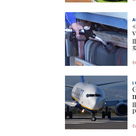
A
«
v
I
g
E
I
G
m
I
p
E