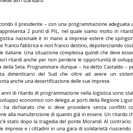
hiede altri standard.
econdo il presidente – con una programmazione adeguata 
appresenta 2 punti di PIL, nel quale siamo molto in ritard
ogistica nazionale è in mano a imprese estere che spingo
te franco fabbrica e non franco destino, depotenziando così 
de italiane. Una situazione complessa quindi che deve esse
riori ritardi anche per non perdere le opportunità di svilup
ia della Seta. Programmare dunque – ha detto Castaldo – p
enza dimenticarsi del Sud che oltre ad avere un siste
conta anche una desertificazione delle sue imprese.
5 anni di ritardo di programmazione nella logistica sono sta
sviluppo economico con delega ai porti della Regione Ligur
e ha dichiarato che si deve procedere senza conflitti c
ne alla manutenzione di quanto già in essere. Un ritardo c
è stato dopo la tragedia del ponte Morandi. Al contrario: 
e imprese e i cittadini in una gara di solidarietà riuscendo 