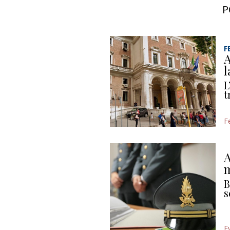
P
F
A
l
L
t
F
A
m
B
s
E