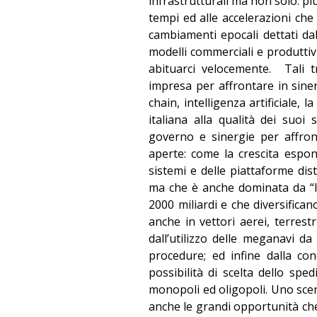
infrastrutturali ma non solo: pi
tempi ed alle accelerazioni che
cambiamenti epocali dettati dal
modelli commerciali e produttivi
abituarci velocemente.
Tali 
impresa per affrontare in siner
chain, intelligenza artificiale, 
italiana alla qualità dei suoi 
governo e sinergie per affron
aperte: come la crescita espo
sistemi e delle piattaforme dist
ma che è anche dominata da “l
2000 miliardi e che diversificano 
anche in vettori aerei, terrestr
dall’utilizzo delle meganavi 
procedure; ed infine dalla co
possibilità di scelta dello sp
monopoli ed oligopoli. Uno sce
anche le grandi opportunità che