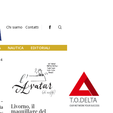
Chi siamo
Contatti
A
NAUTICA
EDITORIALI
4
–
Livorno, il
L’uscita di scena di
Da
la
maquillage del
Marilli e il mosaico
gu