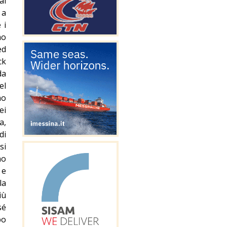
ai
 a
 i
mo
ed
ck
da
el
no
ei
a,
di
si
no
 e
la
iù
sé
po