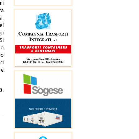
mi
ra
à,
el
pi
Si
no
ro
ci
re
G.