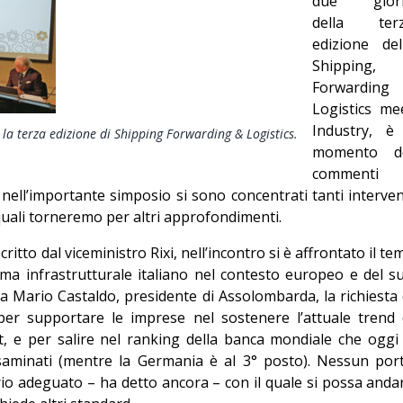
due gior
Editoriale
della ter
edizione del
Shipping,
Forwarding
Logistics me
Industry, è 
la terza edizione di Shipping Forwarding & Logistics.
momento d
commenti
 nell’importante simposio si sono concentrati tanti interven
quali torneremo per altri approfondimenti.
tto dal viceministro Rixi, nell’incontro si è affrontato il te
stema infrastrutturale italiano nel contesto europeo e del s
da Mario Castaldo, presidente di Assolombarda, la richiesta 
 per supportare le imprese nel sostenere l’attuale trend 
rt, e per salire nel ranking della banca mondiale che oggi 
aminati (mentre la Germania è al 3° posto). Nessun por
rio adeguato – ha detto ancora – con il quale si possa anda