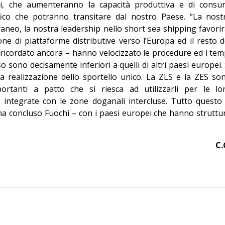
cani, che aumenteranno la capacità produttiva e di consu
ffico che potranno transitare dal nostro Paese. “La nost
aneo, la nostra leadership nello short sea shipping favorir
one di piattaforme distributive verso l’Europa ed il resto d
icordato ancora – hanno velocizzato le procedure ed i tem
 sono decisamente inferiori a quelli di altri paesi europei. 
a realizzazione dello sportello unico. La ZLS e la ZES so
portanti a patto che si riesca ad utilizzarli per le lo
 integrate con le zone doganali intercluse. Tutto questo 
a concluso Fuochi – con i paesi europei che hanno struttu
C.