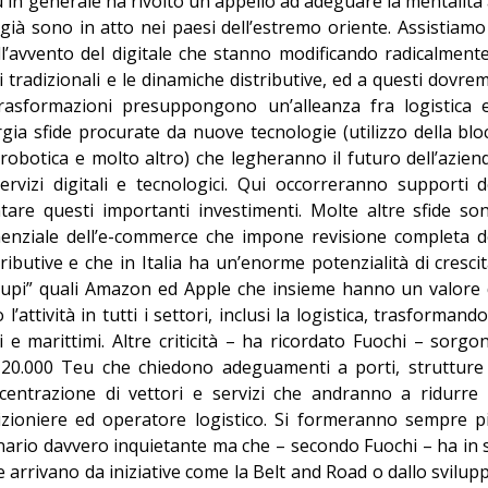
ù in generale ha rivolto un appello ad adeguare la mentalità 
 già sono in atto nei paesi dell’estremo oriente. Assistiamo
l’avvento del digitale che stanno modificando radicalmente
 tradizionali e le dinamiche distributive, ed a questi dovre
trasformazioni presuppongono un’alleanza fra logistica 
gia sfide procurate da nuove tecnologie (utilizzo della blo
la robotica e molto altro) che legheranno il futuro dell’azien
servizi digitali e tecnologici. Qui occorreranno supporti d
tare questi importanti investimenti. Molte altre sfide so
nenziale dell’e-commerce che impone revisione completa d
ributive e che in Italia ha un’enorme potenzialità di crescit
upi” quali Amazon ed Apple che insieme hanno un valore 
l’attività in tutti i settori, inclusi la logistica, trasformando
i e marittimi. Altre criticità – ha ricordato Fuochi – sorgo
da 20.000 Teu che chiedono adeguamenti a porti, strutture
ncentrazione di vettori e servizi che andranno a ridurre 
edizioniere ed operatore logistico. Si formeranno sempre p
nario davvero inquietante ma che – secondo Fuochi – ha in 
 arrivano da iniziative come la Belt and Road o dallo svilup