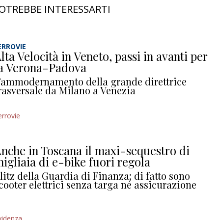
OTREBBE INTERESSARTI
ERROVIE
lta Velocità in Veneto, passi in avanti per
a Verona-Padova
’ammodernamento della grande direttrice
rasversale da Milano a Venezia
errovie
nche in Toscana il maxi-sequestro di
igliaia di e-bike fuori regola
litz della Guardia di Finanza: di fatto sono
cooter elettrici senza targa né assicurazione
videnza