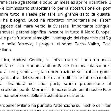
me case agli sfollati e dopo un mese ad aprire il cantiere. 
 e commissario straordinario per la ricostruzione del pon
nire tutto il Paese per fare un grande salto di qualità
cui ha bisogno. Bucci ha ricordato l’importanza del siste
aggioso dal mare verso la Svizzera. Importante dunque
enovesi, perché significa investire in tutto il Nord Europa. 
 e per sfruttare al meglio il vantaggio del risparmio dei 5 
e e nelle ferrovie; i progetti ci sono: Terzo Valico, Tav
Milano.
istica, Andrea Gentile, le infrastrutture sono un mez
er la crescita economica di un Paese. Fra i mali da sanare: 
su alcuni grandi assi; la concentrazione sul traffico gom
ganizzative del sistema ferroviario; difficile e faticosa mobili
a dinamicità dei suoi porti; scarsa propensione al
 crollo del ponte Morandi il tema centrale per il nostro Pae
la manutenzione delle infrastrutture esistenti.
ropeller Milano ha puntato l’attenzione sul rischio dei ritar