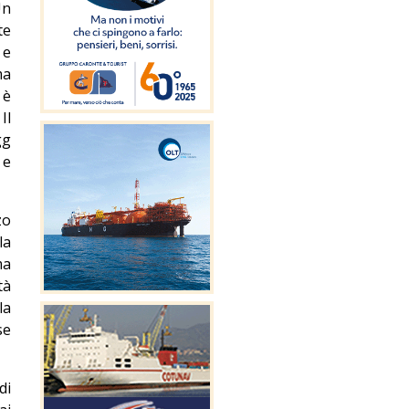
Un
te
 e
ma
 è
Il
gg
 e
zo
la
ma
tà
la
se
di