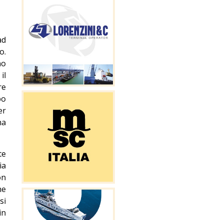
ad
o.
no
il
re
po
er
ma
te
ia
on
he
si
in