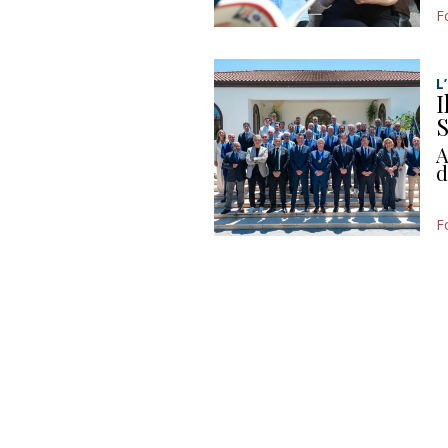
F
L
I
S
A
d
F