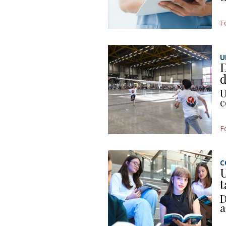
F
U
D
d
U
c
F
C
U
t
D
a