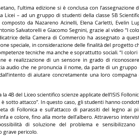
setano, l’ultima edizione si è conclusa con l’assegnazione d
 Licei – ad un gruppo di studenti della classe 5B Scientifi
o, composto da Nazareno Acinelli, Elena Carletti, Evelin Lup
onio Salvatorelli e Giacomo Segnini, grazie al video “I colo
dicatrice della Camera di Commercio ha assegnato a ques
e speciale, in considerazione delle finalità del progetto c
mpetenze tecniche ma anche e soprattutto sociali. “I colori 
one e realizzazione di un sensore in grado di riconoscere
ccia audio che ne pronuncia il nome, da parte di un gruppo 
 dall’intento di aiutare concretamente una loro compagna 
 la 4B del Liceo scientifico scienze applicate dell’ISIS Follonic
ca è sotto attacco”. In questo caso, gli studenti hanno condot
ta di Follonica e sull’attacco di parassiti del legno ai pi
nfa e colore, fino alla morte dell’albero. Attraverso intervis
ssibilità di soluzione del problema e sensibilizzano 
 grave pericolo.