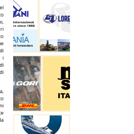
el
co
i,
ri
to
he
di
 i
di
di
a,
to
ni
te
la