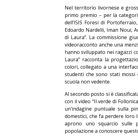
Nel territorio livornese e gros
primo premio – per la categoria
dell’ISIS Foresi di Portoferrai
Edoardo Nardelli, Iman Noui, Ant
di Laura”. La commissione giu
videoracconto anche una menzion
hanno sviluppato nei ragazzi co
Laura” racconta la progettazi
colori, collegato a una interfa
studenti che sono stati mossi
scuola non vedente.
Al secondo posto si è classificata
con il video “Il verde di Folloni
un’indagine puntuale sulla pine
domestici, che fa perdere loro li
aprono uno squarcio sulle po
popolazione a conoscere questo