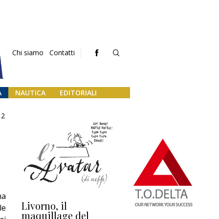
Chi siamo
Contatti
A
NAUTICA
EDITORIALI
2
ma
Livorno, il
L’uscita di scena di
Da
le
maquillage del
Marilli e il mosaico
gu