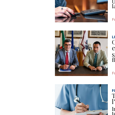
U
l
F
L
C
e
S
f
F
F
T
l
I
t