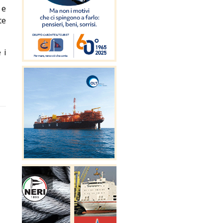
 e
te
 i