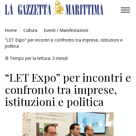
AMBIENTE
Home
Cultura
Eventi / Manifestazioni
“LET Expo” per incontri e confronto tra imprese, istituzioni e
MOBILITÀ
politica
INDUSTRIA
Tempo per la lettura:
3
minuti
RICERCA
“LET Expo” per incontri e
confronto tra imprese,
ECONOMIA
istituzioni e politica
TURISMO
CULTURA
NAUTICA