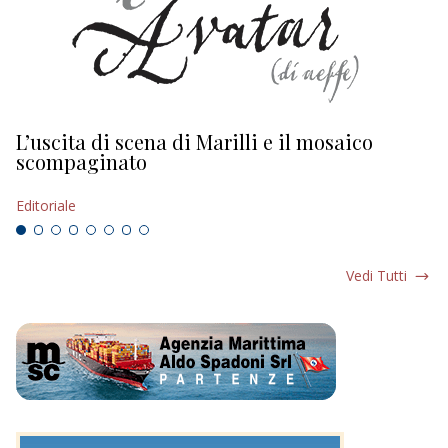
L’uscita di scena di Marilli e il mosaico
D
scompaginato
Ed
Editoriale
Vedi Tutti