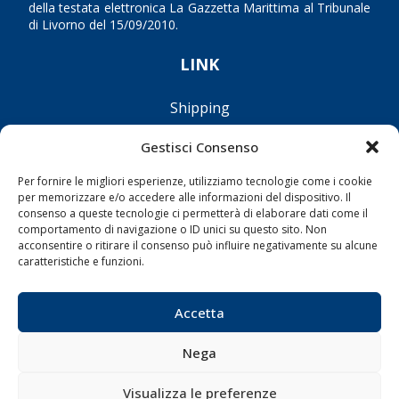
della testata elettronica La Gazzetta Marittima al Tribunale
di Livorno del 15/09/2010.
LINK
Shipping
Porti/Interporti
Gestisci Consenso
Trasporti
Per fornire le migliori esperienze, utilizziamo tecnologie come i cookie
Varie
per memorizzare e/o accedere alle informazioni del dispositivo. Il
Sostenibilità
consenso a queste tecnologie ci permetterà di elaborare dati come il
comportamento di navigazione o ID unici su questo sito. Non
Compagnie di Navigazione
acconsentire o ritirare il consenso può influire negativamente su alcune
caratteristiche e funzioni.
Blue economy
Diporto
Accetta
Chi siamo
Contatti
Nega
Visualizza le preferenze
SEGUI