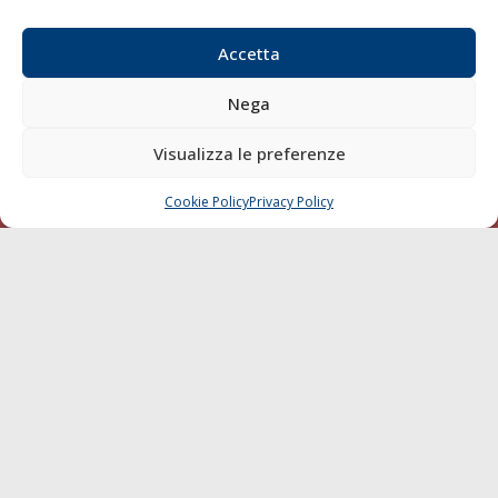
Contatti
Accetta
SEGUI
Nega
Visualizza le preferenze
Cookie Policy
Privacy Policy
CHIAMA
SCRIVI
© 1968 - 2026 Tutti i diritti sono riservati
Cookie Policy
Privacy Policy
Mappa del sito
born in
MaMaStudiOs