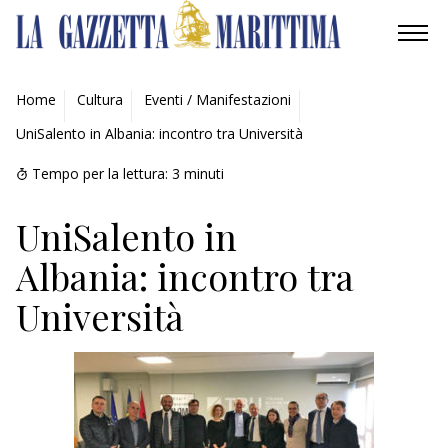
AMBIENTE
Home
Cultura
Eventi / Manifestazioni
UniSalento in Albania: incontro tra Università
MOBILITÀ
Tempo per la lettura:
3
minuti
INDUSTRIA
UniSalento in
RICERCA
Albania: incontro tra
ECONOMIA
Università
TURISMO
CULTURA
NAUTICA