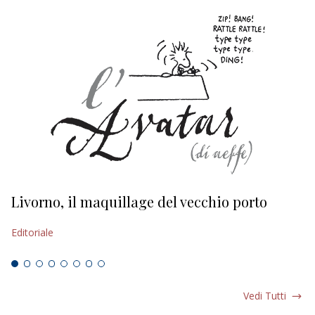
Livorno, il maquillage del vecchio porto
L
s
Editoriale
Ed
Vedi Tutti