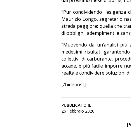
dal prossimo mese di aprile, non
“Pur condividendo l’esigenza d
Maurizio Longo, segretario nazi
strada peggiore: quella che tr
di obblighi, adempimenti e sanzi
“Muovendo da un’analisi più 
medesimi risultati garantendo 
collettivi di carburante, proc
accade, è più facile imporre nuo
realtà e condividere soluzioni di
[/hidepost]
PUBBLICATO IL
26 Febbraio 2020
P