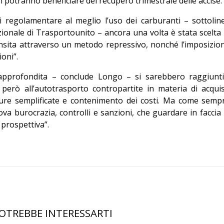
 potranno beneficiare del recupero trimestrale delle accise.
i regolamentare al meglio l’uso dei carburanti – sottolin
onale di Trasportounito – ancora una volta è stata scelta 
ansita attraverso un metodo repressivo, nonché l’imposizio
oni”.
approfondita – conclude Longo – si sarebbero raggiunti
però all’autotrasporto contropartite in materia di acquis
edure semplificate e contenimento dei costi. Ma come semp
va burocrazia, controlli e sanzioni, che guardare in faccia 
 prospettiva”.
OTREBBE INTERESSARTI