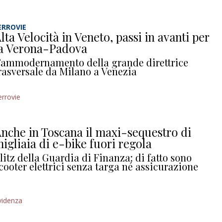
ERROVIE
lta Velocità in Veneto, passi in avanti per
a Verona-Padova
’ammodernamento della grande direttrice
rasversale da Milano a Venezia
errovie
nche in Toscana il maxi-sequestro di
igliaia di e-bike fuori regola
litz della Guardia di Finanza: di fatto sono
cooter elettrici senza targa né assicurazione
videnza