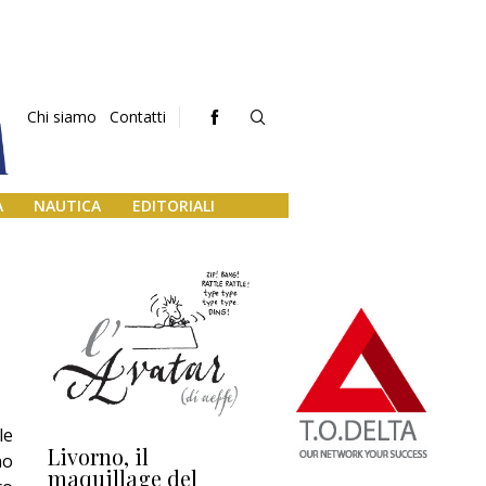
Chi siamo
Contatti
A
NAUTICA
EDITORIALI
le
Livorno, il
L’uscita di scena di
Da
no
maquillage del
Marilli e il mosaico
gu