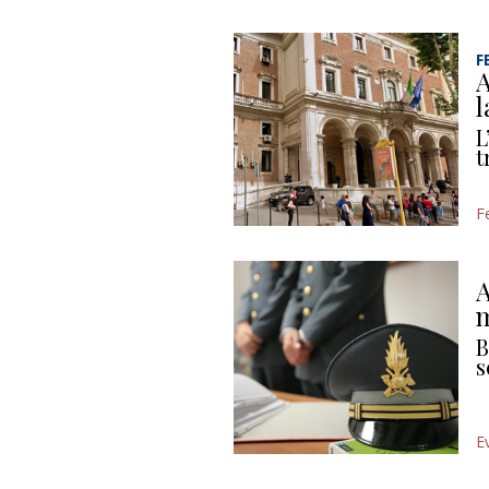
F
A
l
L
t
F
A
m
B
s
E