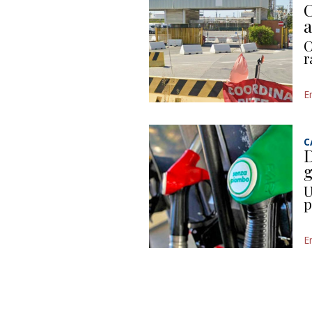
C
a
C
r
E
C
D
g
U
p
E