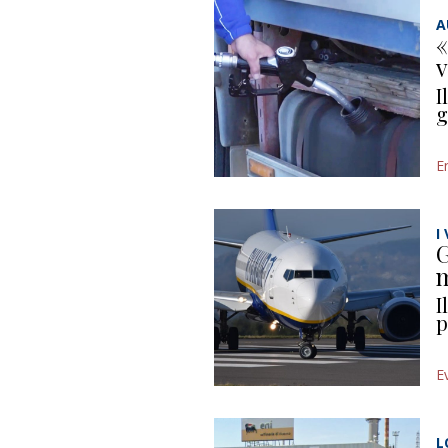
A
«
v
I
g
E
I
G
m
I
p
E
L