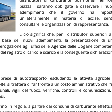
distributori di carburante posizionati nei lo
Editoriale
piazzali, saranno obbligate a osservare i nuo
adempimenti che il governo ha impos
unilateralmente in materia di accise, sen
consultare le organizzazioni di rappresentanza.
E ciò significa che, per i distributori superiori a
la base dei nuovi adempimenti, la presentazione di u
i erogazione agli uffici delle Agenzie delle Dogane competen
 del registro di carico e scarico e la conseguente dichiarazio
prese di autotrasporto; escludendo le attività agricole
te; si tratterà di far fronte a un costo amministrativo che, f
ali, vigili del fuoco, verifiche, controlli e comunicazioni,
ui.
no in regola, a partire dai consumi di carburante effettua