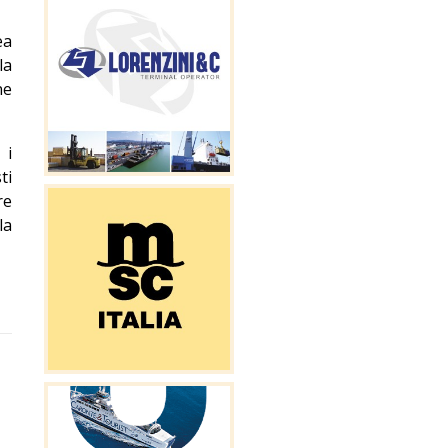
ea
la
ne
 i
ti
re
la