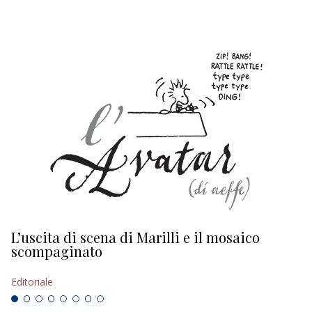
L’uscita di scena di Marilli e il mosaico
D
scompaginato
Ed
Editoriale