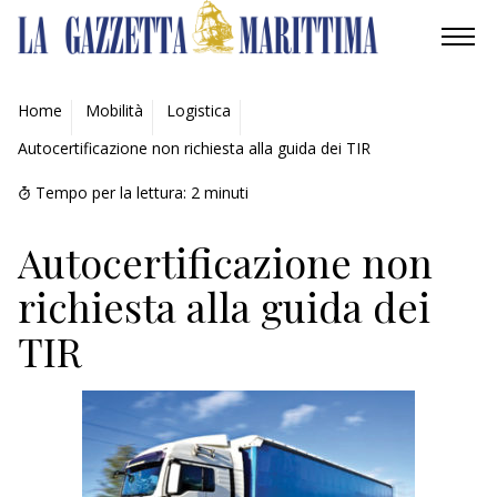
AMBIENTE
Home
Mobilità
Logistica
Autocertificazione non richiesta alla guida dei TIR
MOBILITÀ
Tempo per la lettura:
2
minuti
INDUSTRIA
Autocertificazione non
RICERCA
richiesta alla guida dei
ECONOMIA
TIR
TURISMO
CULTURA
NAUTICA