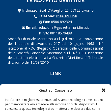
LA GAZZETTA MARITTIMA
Indirizzo:
Scali D'Azeglio, 20, 57123 Livorno
Telefono:
0586 893358
Fax:
0586 892324
Email:
redazione@gazzettamarittima.it
P.IVA:
00118570498
Società Editoriale Marittima a r.l. (Editore) - Autorizzazione
del Tribunale di Livorno n. 217 del 10 giugno 1968 - N°
iscrizione al ROC (Registro Operatori delle Comunicazioni)
della Società Editoriale Marittima a r.l.: N° 1301 Iscrizione
della testata elettronica La Gazzetta Marittima al Tribunale
di Livorno del 15/09/2010.
LINK
Shipping
Gestisci Consenso
Porti/Interporti
Trasporti
Per fornire le migliori esperienze, utilizziamo tecnologie come i cookie
per memorizzare e/o accedere alle informazioni del dispositivo. Il
Varie
consenso a queste tecnologie ci permetterà di elaborare dati come il