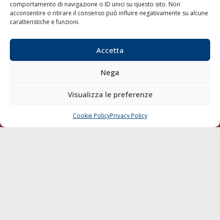
comportamento di navigazione o ID unici su questo sito. Non
Sostenibilità
acconsentire o ritirare il consenso può influire negativamente su alcune
Compagnie di Navigazione
caratteristiche e funzioni.
Blue economy
Accetta
Diporto
Chi siamo
Nega
Contatti
Visualizza le preferenze
SEGUI
Cookie Policy
Privacy Policy
CHIAMA
SCRIVI
© 1968 - 2026 Tutti i diritti sono riservati
Cookie Policy
Privacy Policy
Mappa del sito