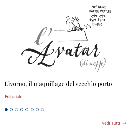
Livorno, il maquillage del vecchio porto
L
s
Editoriale
Ed
Vedi Tutti