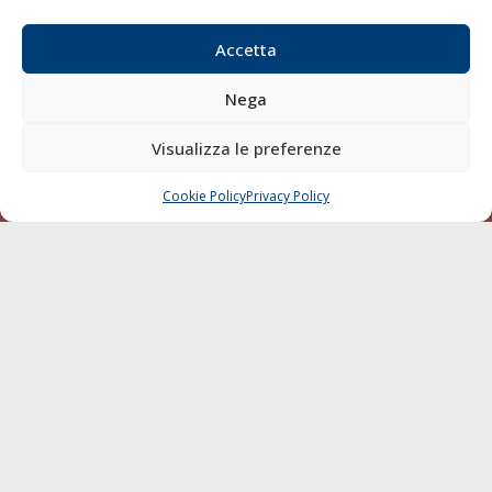
Blue economy
Accetta
Diporto
Chi siamo
Nega
Contatti
Visualizza le preferenze
SEGUI
Cookie Policy
Privacy Policy
CHIAMA
SCRIVI
© 1968 - 2026 Tutti i diritti sono riservati
Cookie Policy
Privacy Policy
Mappa del sito
born in
MaMaStudiOs