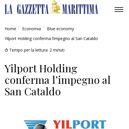
AMBIENTE
Home
Economia
Blue economy
Yilport Holding conferma l’impegno al San Cataldo
MOBILITÀ
Tempo per la lettura:
2
minuti
INDUSTRIA
Yilport Holding
RICERCA
conferma l’impegno al
ECONOMIA
San Cataldo
TURISMO
CULTURA
NAUTICA