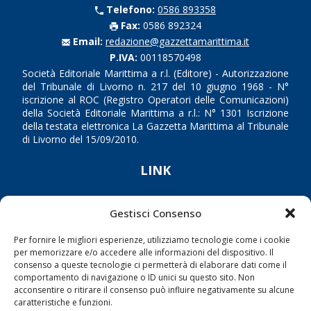
Telefono:
0586 893358
Fax:
0586 892324
Email:
redazione@gazzettamarittima.it
P.IVA:
00118570498
Società Editoriale Marittima a r.l. (Editore) - Autorizzazione
del Tribunale di Livorno n. 217 del 10 giugno 1968 - N°
iscrizione al ROC (Registro Operatori delle Comunicazioni)
della Società Editoriale Marittima a r.l.: N° 1301 Iscrizione
della testata elettronica La Gazzetta Marittima al Tribunale
di Livorno del 15/09/2010.
LINK
Shipping
Gestisci Consenso
Porti/Interporti
Per fornire le migliori esperienze, utilizziamo tecnologie come i cookie
Trasporti
per memorizzare e/o accedere alle informazioni del dispositivo. Il
Varie
consenso a queste tecnologie ci permetterà di elaborare dati come il
comportamento di navigazione o ID unici su questo sito. Non
Sostenibilità
acconsentire o ritirare il consenso può influire negativamente su alcune
caratteristiche e funzioni.
Compagnie di Navigazione