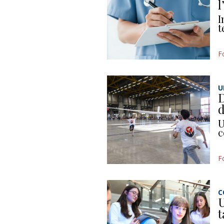
l
I
t
F
U
D
d
U
c
F
C
U
t