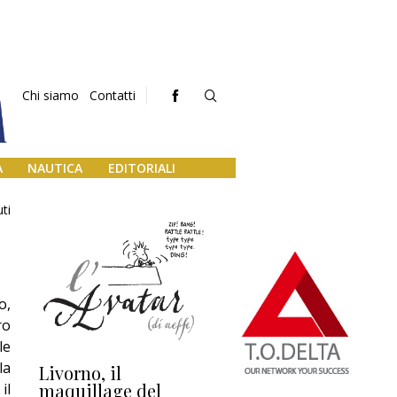
Chi siamo
Contatti
A
NAUTICA
EDITORIALI
ti
o,
ro
le
la
Livorno, il
L’uscita di scena di
Da
maquillage del
Marilli e il mosaico
gu
il