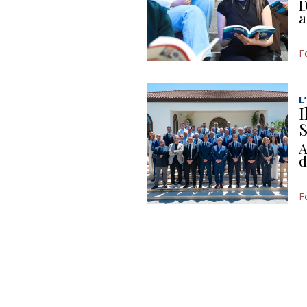
D
a
F
L
I
S
A
d
F