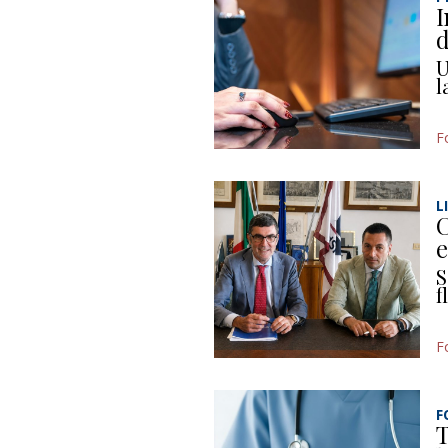
I
d
U
l
F
L
C
e
S
f
F
F
T