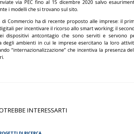
viate via PEC fino al 15 dicembre 2020 salvo esaurimen
te i modelli che si trovano sul sito.
 di Commercio ha di recente proposto alle imprese: il pri
digitali per incentivare il ricorso allo smart working; il secon
quei dispositivi antcontagio che sono serviti e servono p
 degli ambienti in cui le imprese esercitano la loro attivit
ando “internazionalizzazione” che incentiva la presenza del
i.
OTREBBE INTERESSARTI
ROGETTI DI RICERCA