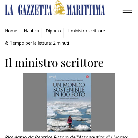
AMBIENTE
Home
Nautica
Diporto
Il ministro scrittore
MOBILITÀ
Tempo per la lettura:
2
minuti
INDUSTRIA
Il ministro scrittore
RICERCA
ECONOMIA
TURISMO
CULTURA
NAUTICA
Riceviamo da Beatrice Fissore dell’Assonautica di Livorno: