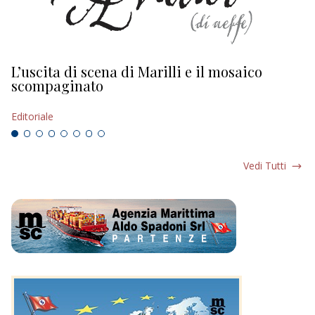
L’uscita di scena di Marilli e il mosaico
D
scompaginato
Ed
Editoriale
Vedi Tutti