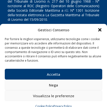
del Tribunale di Livorno n. 217 del 10 giugno 1968 - N°
iscrizione al ROC (Registro Operatori delle Comunicazioni)
della Società Editoriale Marittima a r.l.: N° 1301 Iscrizione
della testata elettronica La Gazzetta Marittima al Tribunale
di Livorno del 15/09/2010.
LINK
Gestisci Consenso
Per fornire le migliori esperienze, utilizziamo tecnologie come i cookie
Shipping
per memorizzare e/o accedere alle informazioni del dispositivo. Il
consenso a queste tecnologie ci permetterà di elaborare dati come il
Porti/Interporti
comportamento di navigazione o ID unici su questo sito. Non
Trasporti
acconsentire o ritirare il consenso può influire negativamente su alcune
caratteristiche e funzioni.
Varie
Sostenibilità
Accetta
Compagnie di Navigazione
Blue economy
Nega
Diporto
Visualizza le preferenze
Chi siamo
Contatti
Cookie Policy
Privacy Policy