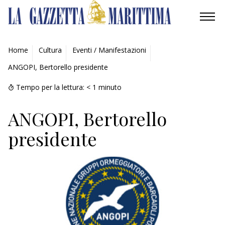
AMBIENTE
Home
Cultura
Eventi / Manifestazioni
ANGOPI, Bertorello presidente
MOBILITÀ
Tempo per la lettura:
< 1
minuto
INDUSTRIA
ANGOPI, Bertorello
RICERCA
presidente
ECONOMIA
TURISMO
CULTURA
NAUTICA