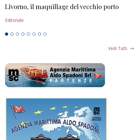
Livorno, il maquillage del vecchio porto
L
s
Editoriale
Ed
Vedi Tutti