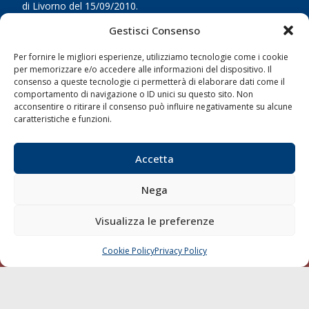
di Livorno del 15/09/2010.
Gestisci Consenso
LINK
Per fornire le migliori esperienze, utilizziamo tecnologie come i cookie
Shipping
per memorizzare e/o accedere alle informazioni del dispositivo. Il
consenso a queste tecnologie ci permetterà di elaborare dati come il
Porti/Interporti
comportamento di navigazione o ID unici su questo sito. Non
acconsentire o ritirare il consenso può influire negativamente su alcune
Trasporti
caratteristiche e funzioni.
Varie
Sostenibilità
Accetta
Compagnie di Navigazione
Nega
Blue economy
Diporto
Visualizza le preferenze
Chi siamo
Cookie Policy
Privacy Policy
Contatti
CHIAMA
SCRIVI
SEGUI