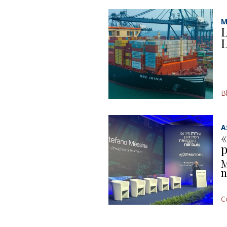
M
L
L
B
A
«
p
M
n
C