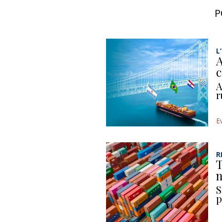
P
L
A
c
A
r
E
R
T
n
S
p