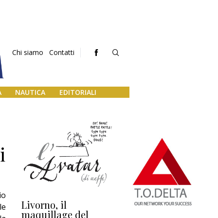
Chi siamo
Contatti
A
NAUTICA
EDITORIALI
i
io
Livorno, il
L’uscita di scena di
Da
le
maquillage del
Marilli e il mosaico
gu