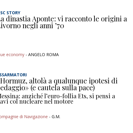
SC STORY
a dinastia Aponte: vi racconto le origini a
ivorno negli anni ’70
lue economy
- ANGELO ROMA
SSARMATORI
Hormuz, altolà a qualunque ipotesi di
edaggio» (e cautela sulla pace)
essina: anziché l’euro-follia Ets, si pensi a
avi col nucleare nel motore
ompagnie di Navigazione
- G.M.