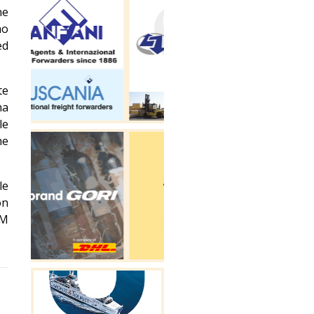
ne
mo
ed
te
ha
le
he
le
on
RM