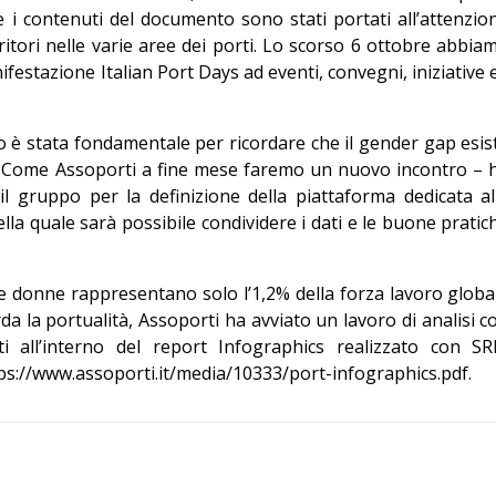
e i contenuti del documento sono stati portati all’attenzio
rritori nelle varie aree dei porti. Lo scorso 6 ottobre abbia
festazione Italian Port Days ad eventi, convegni, iniziative 
o è stata fondamentale per ricordare che il gender gap esis
 Come Assoporti a fine mese faremo un nuovo incontro – 
l gruppo per la definizione della piattaforma dedicata al
la quale sarà possibile condividere i dati e le buone pratic
 le donne rappresentano solo l’1,2% della forza lavoro globa
da la portualità, Assoporti ha avviato un lavoro di analisi c
ti all’interno del report Infographics realizzato con S
ps://www.assoporti.it/media/10333/port-infographics.pdf
.