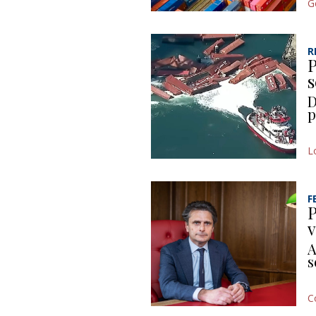
G
R
P
s
D
p
L
F
P
v
A
s
C