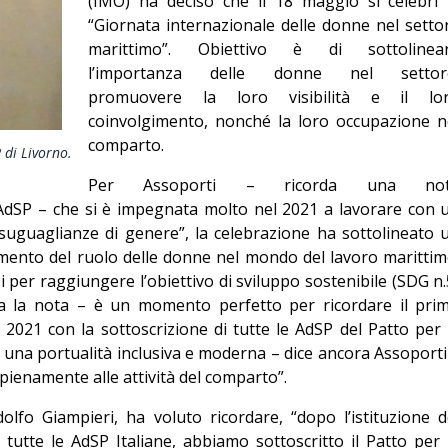
(IMO) ha deciso che il 18 maggio si celebri 
Editoriale
“Giornata internazionale delle donne nel setto
marittimo”. Obiettivo è di sottolinea
l’importanza delle donne nel settor
promuovere la loro visibilità e il lo
coinvolgimento, nonché la loro occupazione n
comparto.
 di Livorno.
Per Assoporti – ricorda una no
e AdSP – che si è impegnata molto nel 2021 a lavorare con 
suguaglianze di genere”, la celebrazione ha sottolineato 
imento del ruolo delle donne nel mondo del lavoro marittim
i per raggiungere l’obiettivo di sviluppo sostenibile (SDG n.
ua la nota – è un momento perfetto per ricordare il pri
2021 con la sottoscrizione di tutte le AdSP del Patto per 
 una portualità inclusiva e moderna – dice ancora Assoporti
pienamente alle attività del comparto”.
olfo Giampieri, ha voluto ricordare, “dopo l’istituzione d
utte le AdSP Italiane, abbiamo sottoscritto il Patto per 