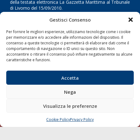
della testata elettronica La Gazzetta Marittima al Tribunale
di Livorno del 15/09/2010.
Gestisci Consenso
LINK
Per fornire le migliori esperienze, utilizziamo tecnologie come i cookie
Shipping
per memorizzare e/o accedere alle informazioni del dispositivo. Il
consenso a queste tecnologie ci permetterà di elaborare dati come il
Porti/Interporti
comportamento di navigazione o ID unici su questo sito. Non
acconsentire o ritirare il consenso può influire negativamente su alcune
Trasporti
caratteristiche e funzioni.
Varie
Sostenibilità
Accetta
Compagnie di Navigazione
Nega
Blue economy
Diporto
Visualizza le preferenze
Chi siamo
Cookie Policy
Privacy Policy
Contatti
CHIAMA
SCRIVI
SEGUI