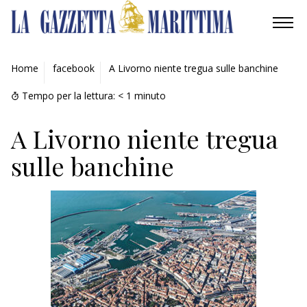
AMBIENTE
Home
facebook
A Livorno niente tregua sulle banchine
MOBILITÀ
Tempo per la lettura:
< 1
minuto
INDUSTRIA
A Livorno niente tregua
sulle banchine
RICERCA
ECONOMIA
TURISMO
CULTURA
NAUTICA