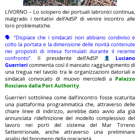
EDITORIALI
LIVORNO – Lo sciopero dei portuali labronici continua,
malgrado i tentativi dell’AdSP di venire incontro alle
loro problematiche.
🗣 “Dispiace che i sindacati non abbiano condiviso e
colto la portata e la dimensione delle novità contenute
nei propositi di intesa formulati durante il recente
confronto”
. Il presidente dell’AdSP
Luciano
Guerrieri
commenta così il mancato raggiungimento di
una tregua nel tavolo tra le organizzazioni datoriali e
sindacali convocato di muovo mercoledì a
Palazzo
Rosciano dalla Port Authority
.
Guerrieri sottolinea come dall’incontro fosse scaturita
una piattaforma programmatica che, attraverso delle
chiare linee di indirizzo, avrebbe dato avvio alla già
annunciata ridefinizione del modello complessivo del
lavoro nei porti del sistema del Mar Tirreno
Settentrionale, anche attraverso una preliminare
analisi del fenomeno della precarietà.