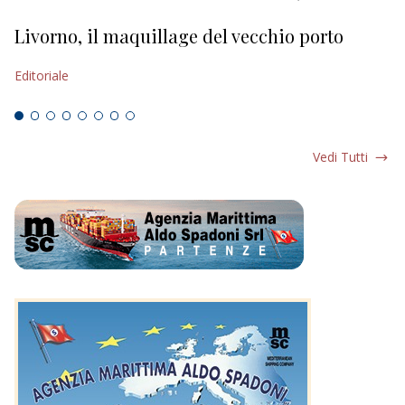
Livorno, il maquillage del vecchio porto
L
s
Editoriale
Ed
Vedi Tutti