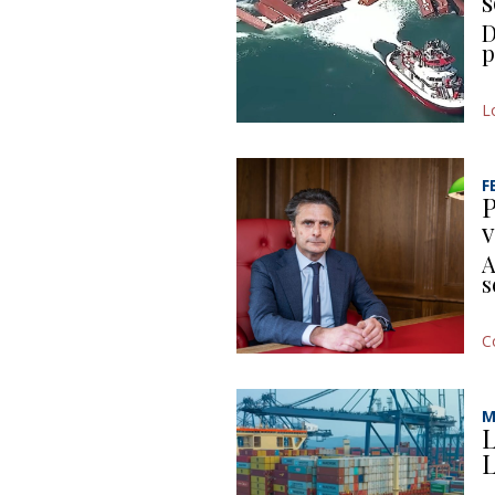
s
D
p
L
F
P
v
A
s
C
M
L
L