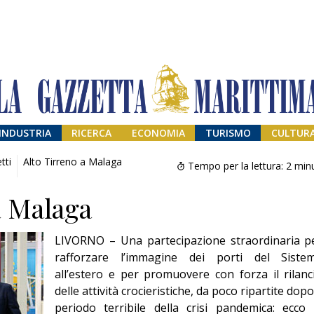
INDUSTRIA
RICERCA
ECONOMIA
TURISMO
CULTUR
tti
Alto Tirreno a Malaga
Tempo per la lettura:
2
minu
a Malaga
LIVORNO – Una partecipazione straordinaria p
rafforzare l’immagine dei porti del Siste
all’estero e per promuovere con forza il rilanc
delle attività crocieristiche, da poco ripartite dopo 
Addio amico
Giorgio
periodo terribile della crisi pandemica: ecco 