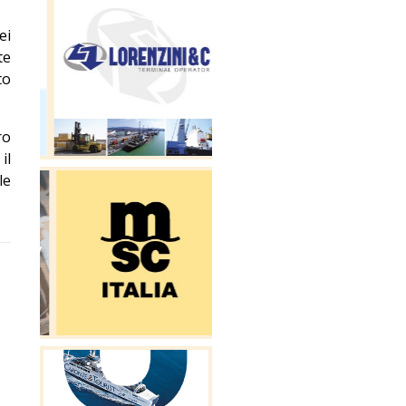
ei
te
to
ro
il
le