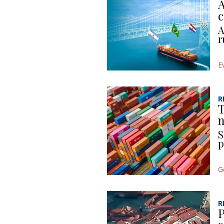
A
c
A
r
E
R
T
n
S
p
G
R
P