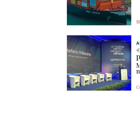
B
A
«
p
M
n
C