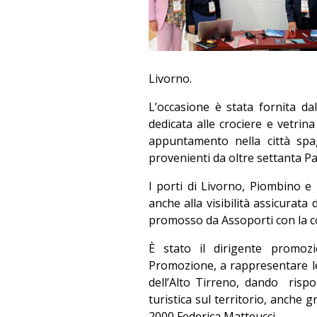
Livorno.
L’occasione è stata fornita d
dedicata alle crociere e vetrin
appuntamento nella città spag
provenienti da oltre settanta Pa
I porti di Livorno, Piombino e 
anche alla visibilità assicurata
promosso da Assoporti con la co
È stato il dirigente promoz
Promozione, a rappresentare le 
dell’Alto Tirreno, dando
rispo
turistica sul territorio, anche g
2000 Federica Matteucci.