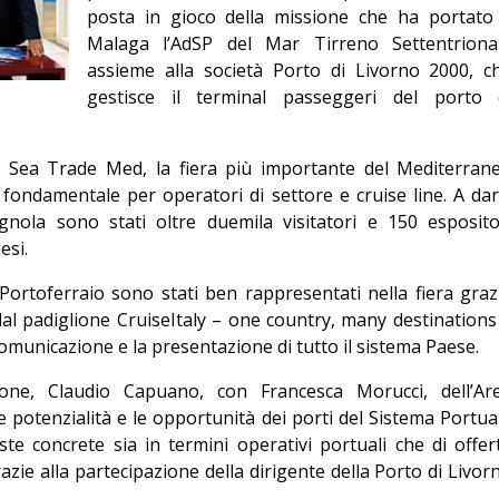
posta in gioco della missione che ha portato
Editoriale
Malaga l’AdSP del Mar Tirreno Settentriona
assieme alla società Porto di Livorno 2000, c
gestisce il terminal passeggeri del porto 
al Sea Trade Med, la fiera più importante del Mediterran
a fondamentale per operatori di settore e cruise line. A dar
nola sono stati oltre duemila visitatori e 150 esposito
esi.
Portoferraio sono stati ben rappresentati nella fiera graz
 dal padiglione CruiseItaly – one country, many destinations
municazione e la presentazione di tutto il sistema Paese.
ione, Claudio Capuano, con Francesca Morucci, dell’Ar
potenzialità e le opportunità dei porti del Sistema Portua
ste concrete sia in termini operativi portuali che di offer
razie alla partecipazione della dirigente della Porto di Livor