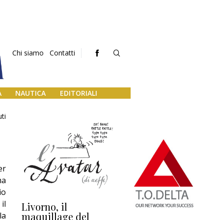
Chi siamo
Contatti
A
NAUTICA
EDITORIALI
ti
er
ma
io
il
Livorno, il
L’uscita di scena di
Da
maquillage del
Marilli e il mosaico
gu
la