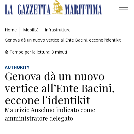
AMBIENTE
Home
Mobilità
Infrastrutture
Genova dà un nuovo vertice all’Ente Bacini, eccone l’identikit
MOBILITÀ
Tempo per la lettura:
3
minuti
INDUSTRIA
AUTHORITY
RICERCA
Genova dà un nuovo
vertice all’Ente Bacini,
ECONOMIA
eccone l’identikit
TURISMO
Maurizio Anselmo indicato come
CULTURA
amministratore delegato
NAUTICA