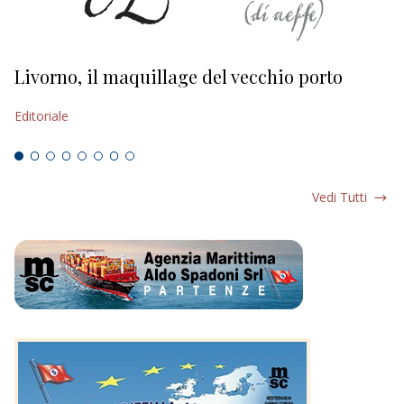
Livorno, il maquillage del vecchio porto
L
s
Editoriale
Ed
Vedi Tutti