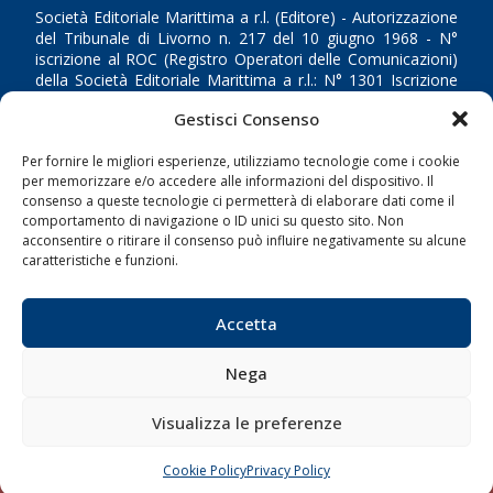
Società Editoriale Marittima a r.l. (Editore) - Autorizzazione
del Tribunale di Livorno n. 217 del 10 giugno 1968 - N°
iscrizione al ROC (Registro Operatori delle Comunicazioni)
della Società Editoriale Marittima a r.l.: N° 1301 Iscrizione
della testata elettronica La Gazzetta Marittima al Tribunale
Gestisci Consenso
di Livorno del 15/09/2010.
Per fornire le migliori esperienze, utilizziamo tecnologie come i cookie
LINK
per memorizzare e/o accedere alle informazioni del dispositivo. Il
consenso a queste tecnologie ci permetterà di elaborare dati come il
comportamento di navigazione o ID unici su questo sito. Non
Shipping
acconsentire o ritirare il consenso può influire negativamente su alcune
Porti/Interporti
caratteristiche e funzioni.
Trasporti
Varie
Accetta
Sostenibilità
Nega
Compagnie di Navigazione
Blue economy
Visualizza le preferenze
Diporto
Cookie Policy
Privacy Policy
CHIAMA
SCRIVI
Chi siamo