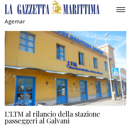
Agemar
AMBIENTE
MOBILITÀ
INDUSTRIA
RICERCA
ECONOMIA
TURISMO
CULTURA
L’LTM al rilancio della stazione
passeggeri al Galvani
NAUTICA