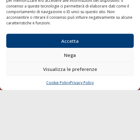
per memorizzare e/o accedere alle informazioni del dispositivo. Il
consenso a queste tecnologie ci permetterà di elaborare dati come il
Trasporti
comportamento di navigazione o ID unici su questo sito. Non
Varie
acconsentire o ritirare il consenso può influire negativamente su alcune
caratteristiche e funzioni.
Sostenibilità
Compagnie di Navigazione
Accetta
Blue economy
Nega
Diporto
Chi siamo
Visualizza le preferenze
Contatti
Cookie Policy
Privacy Policy
CHIAMA
SCRIVI
SEGUI