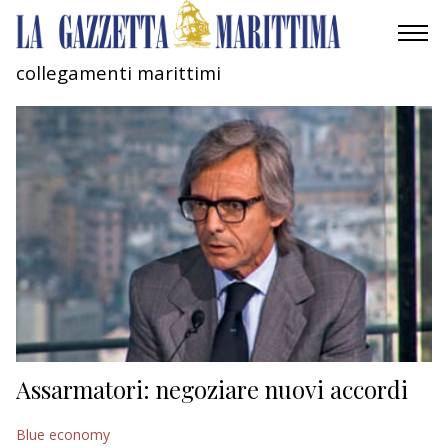
collegamenti marittimi
AMBIENTE
MOBILITÀ
INDUSTRIA
RICERCA
ECONOMIA
TURISMO
CULTURA
Assarmatori: negoziare nuovi accordi
NAUTICA
Blue economy