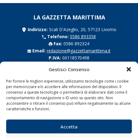
LA GAZZETTA MARITTIMA
Indirizzo:
Scali D'Azeglio, 20, 57123 Livorno
Telefono:
0586 893358
Fax:
0586 892324
Email:
redazione@gazzettamarittima.it
P.IVA:
00118570498
Società Editoriale Marittima a r.l. (Editore) - Autorizzazione
Gestisci Consenso
del Tribunale di Livorno n. 217 del 10 giugno 1968 - N°
iscrizione al ROC (Registro Operatori delle Comunicazioni)
Per fornire le migliori esperienze, utilizziamo tecnologie come i cookie
della Società Editoriale Marittima a r.l.: N° 1301 Iscrizione
per memorizzare e/o accedere alle informazioni del dispositivo. Il
della testata elettronica La Gazzetta Marittima al Tribunale
consenso a queste tecnologie ci permetterà di elaborare dati come il
di Livorno del 15/09/2010.
comportamento di navigazione o ID unici su questo sito. Non
acconsentire o ritirare il consenso può influire negativamente su alcune
LINK
caratteristiche e funzioni.
Shipping
Accetta
Porti/Interporti