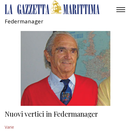
Federmanager
AMBIENTE
MOBILITÀ
INDUSTRIA
RICERCA
ECONOMIA
TURISMO
CULTURA
Nuovi vertici in Federmanager
NAUTICA
Varie