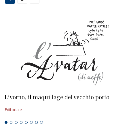
Livorno, il maquillage del vecchio porto
L
s
Editoriale
Ed