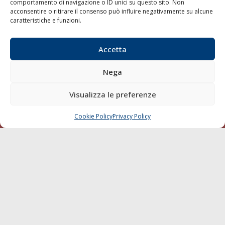
comportamento di navigazione o ID unici su questo sito. Non
acconsentire o ritirare il consenso può influire negativamente su alcune
SEGUI
caratteristiche e funzioni.
Accetta
Nega
Visualizza le preferenze
© 1968 - 2026 Tutti i diritti sono riservati
Cookie Policy
Privacy Policy
CHIAMA
SCRIVI
Cookie Policy
Privacy Policy
Mappa del sito
born in
MaMaStudiOs