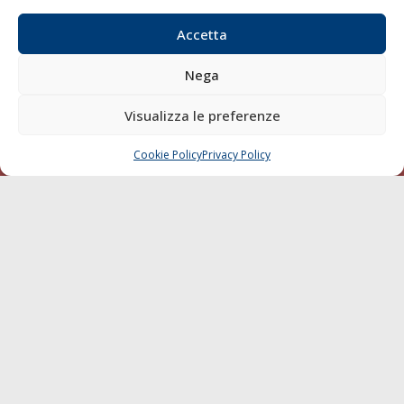
Blue economy
Accetta
Diporto
Chi siamo
Nega
Contatti
Visualizza le preferenze
SEGUI
Cookie Policy
Privacy Policy
CHIAMA
SCRIVI
© 1968 - 2026 Tutti i diritti sono riservati
Cookie Policy
Privacy Policy
Mappa del sito
born in
MaMaStudiOs