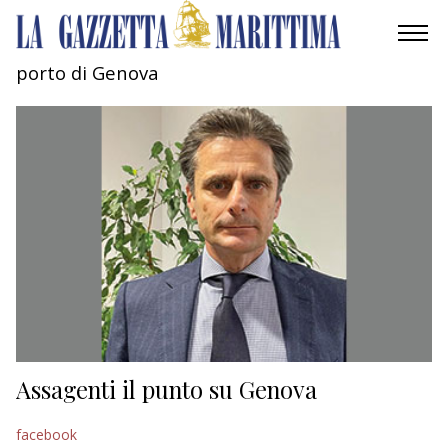
porto di Genova
AMBIENTE
MOBILITÀ
INDUSTRIA
RICERCA
ECONOMIA
TURISMO
CULTURA
Assagenti il punto su Genova
NAUTICA
facebook