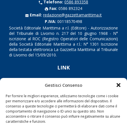
Telefono:
0586 893358
Fax:
0586 892324
Email:
redazione@gazzettamarittima.it
P.IVA:
00118570498
Società Editoriale Marittima a r.l. (Editore) - Autorizzazione
del Tribunale di Livorno n. 217 del 10 giugno 1968 - N°
iscrizione al ROC (Registro Operatori delle Comunicazioni)
della Società Editoriale Marittima a r.l.: N° 1301 Iscrizione
della testata elettronica La Gazzetta Marittima al Tribunale
di Livorno del 15/09/2010.
LINK
Shipping
Gestisci Consenso
Porti/Interporti
Per fornire le migliori esperienze, utilizziamo tecnologie come i cookie
Trasporti
per memorizzare e/o accedere alle informazioni del dispositivo. Il
consenso a queste tecnologie ci permetterà di elaborare dati come il
Varie
comportamento di navigazione o ID unici su questo sito. Non
Sostenibilità
acconsentire o ritirare il consenso può influire negativamente su alcune
caratteristiche e funzioni.
Compagnie di Navigazione