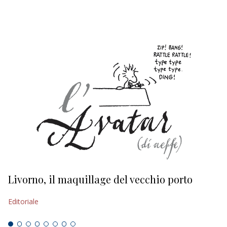
Livorno, il maquillage del vecchio porto
L
s
Editoriale
Ed