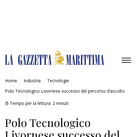
Gestisci opzioni
Gestisci servizi
Gestisci {vendor_count} fornitori
Per saperne di più su questi scopi
Accetta
Nega
Visualizza le preferenze
Salva preferenze
Visualizza le preferenze
Cookie Policy
Privacy Policy
AMBIENTE
Home
Industria
Tecnologie
Polo Tecnologico Livornese successo del percorso d’ascolto
MOBILITÀ
Tempo per la lettura:
2
minuti
INDUSTRIA
Polo Tecnologico
RICERCA
Livornese successo del