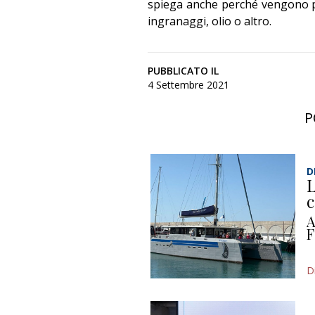
spiega anche perché vengono 
ingranaggi, olio o altro.
PUBBLICATO IL
4 Settembre 2021
P
D
L
c
A
F
D