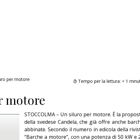
uro per motore
Tempo per la lettura:
< 1
minu
r motore
STOCCOLMA – Un siluro per motore. È la propos
della svedese Candela, che già offre anche barc
abbinate. Secondo il numero in edicola della rivis
“Barche a motore”, con una potenza di 50 kW e 
Il provvisorio