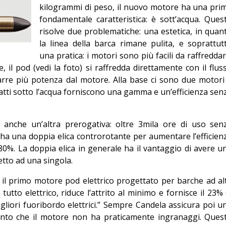
permanente
kilogrammi di peso, il nuovo motore ha una pri
fondamentale caratteristica: è sott’acqua. Ques
Editoriale
risolve due problematiche: una estetica, in quan
la linea della barca rimane pulita, e soprattut
una pratica: i motori sono più facili da raffreddar
, il pod (vedi la foto) si raffredda direttamente con il flus
arre più potenza dal motore. Alla base ci sono due motori
ti sotto l’acqua forniscono una gamma e un’efficienza sen
 anche un’altra prerogativa: oltre 3mila ore di uso sen
a una doppia elica controrotante per aumentare l’efficien
l’80%. La doppia elica in generale ha il vantaggio di avere u
etto ad una singola.
è il primo motore pod elettrico progettato per barche ad al
tutto elettrico, riduce l’attrito al minimo e fornisce il 23% 
gliori fuoribordo elettrici.” Sempre Candela assicura poi u
ento che il motore non ha praticamente ingranaggi. Ques