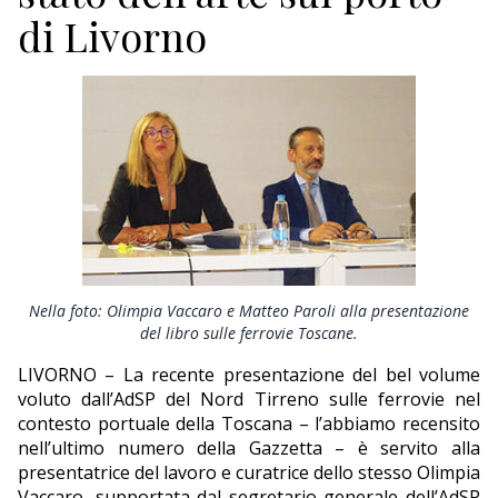
ECONOMIA
di Livorno
TURISMO
CULTURA
NAUTICA
EDITORIALI
Nella foto: Olimpia Vaccaro e Matteo Paroli alla presentazione
del libro sulle ferrovie Toscane.
LIVORNO – La recente presentazione del bel volume
voluto dall’AdSP del Nord Tirreno sulle ferrovie nel
contesto portuale della Toscana – l’abbiamo recensito
nell’ultimo numero della Gazzetta – è servito alla
presentatrice del lavoro e curatrice dello stesso Olimpia
Vaccaro, supportata dal segretario generale dell’AdSP