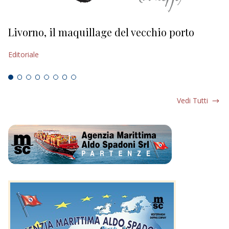
Livorno, il maquillage del vecchio porto
L
s
Editoriale
Ed
Vedi Tutti