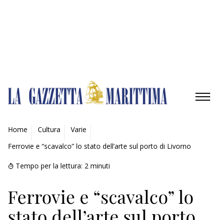
Gestisci opzioni
Gestisci servizi
Gestisci {vendor_count} fornitori
Per saperne di più su questi scopi
Accetta
Nega
Visualizza le preferenze
Salva preferenze
Visualizza le preferenze
Cookie Policy
Privacy Policy
AMBIENTE
Home
Cultura
Varie
Ferrovie e “scavalco” lo stato dell’arte sul porto di Livorno
MOBILITÀ
Tempo per la lettura:
2
minuti
INDUSTRIA
Ferrovie e “scavalco” lo
RICERCA
stato dell’arte sul porto