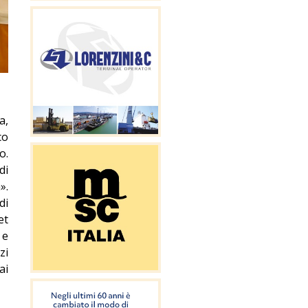
a,
co
o.
di
».
di
et
 e
zi
ai