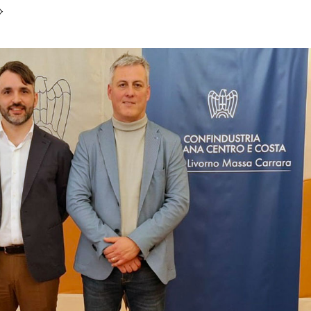
»
permanente
Editoriale