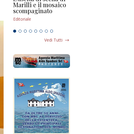
Marilli e il mosaico
guerra e (o) pace
fa
scompaginato
Editoriale
Edi
Editoriale
Vedi Tutti