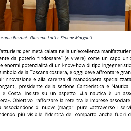
Giacomo Buzzoni, Giacomo Lotti e Simone Morganti
turiera: per metà calata nella un’eccellenza manifatturier
liente da poterlo “indossare” (e vivere) come un capo uni
 le enormi potenzialità di un know-how di tipo ingegneristic
simbolo della Toscana costiera, e oggi deve affrontare gran
, all’innovazione e alla carenza di manodopera specializzata
ganti, presidente della sezione Cantieristica e Nautica 
 e Costa. Insiste su un aspetto: «La nautica è un ass
era». Obiettivo: rafforzare la rete tra le imprese associate
 associandone di nuove (magari pure «attraverso i servi
ndendo più visibile l’identità del comparto anche fuori d