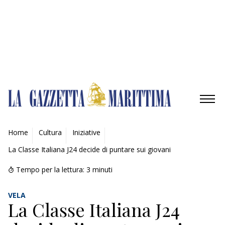
Gestisci opzioni
Gestisci servizi
Gestisci {vendor_count} fornitori
Per saperne di più su questi scopi
Accetta
Nega
Visualizza le preferenze
Salva preferenze
Visualizza le preferenze
Cookie Policy
Privacy Policy
AMBIENTE
Home
Cultura
Iniziative
La Classe Italiana J24 decide di puntare sui giovani
MOBILITÀ
Tempo per la lettura:
3
minuti
INDUSTRIA
VELA
RICERCA
La Classe Italiana J24