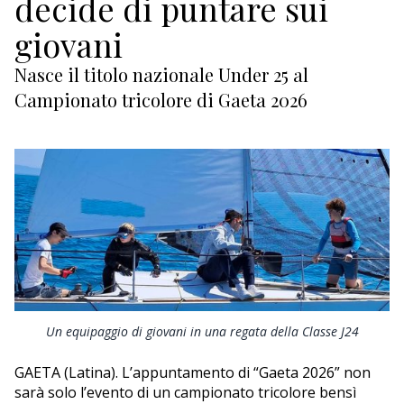
decide di puntare sui
ECONOMIA
giovani
TURISMO
Nasce il titolo nazionale Under 25 al
CULTURA
Campionato tricolore di Gaeta 2026
NAUTICA
EDITORIALI
Un equipaggio di giovani in una regata della Classe J24
GAETA (Latina). L’appuntamento di “Gaeta 2026” non
sarà solo l’evento di un campionato tricolore bensì