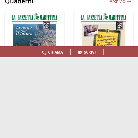
Quaderni
Archivio
CHIAMA
SCRIVI
LA GAZZETTA MARITTIMA
Indirizzo:
Scali D'Azeglio, 20, 57123 Livorno
Telefono:
0586 893358