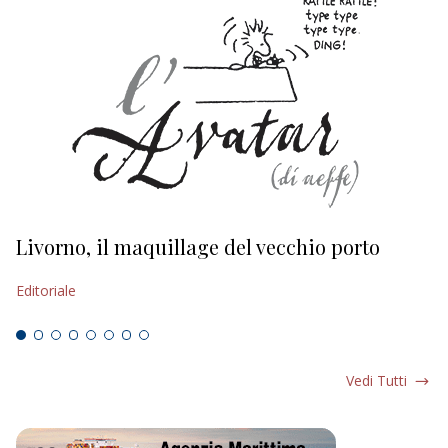
Livorno, il maquillage del vecchio porto
L
s
Editoriale
Ed
Vedi Tutti