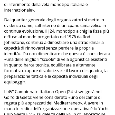
di riferimento della vela monotipo italiana e
internazionale».
Dal quartier generale degli organizzatori si mette in
evidenza come, «all’interno di un «panorama velico in
continua evoluzione, il J24, monotipo a chiglia fissa più
diffuso al mondo progettato nel 1976 da Rod
Johnstone, continua a dimostrare una straordinaria
capacità di rinnovarsi senza perdere la propria
identità». Da non dimenticare che questa è considerata
«una delle migliori “scuole” di vela agonistica esistenti
in quanto barca tecnica, equilibrata e altamente
formativa, capace di valorizzare il lavoro di squadra, la
preparazione tattica e le capacità individuali degli
equipaggi».
Il 45° Campionato Italiano Open J24 si svolgerà nel
Golfo di Gaeta: viene considerato «uno dei campi di
regata più apprezzati del Mediterraneo». A avere in
mano le redini dell’organizzazione operativa è lo Yacht
Club Gaeta E.V.S. su delega della Fiv in collaborazione