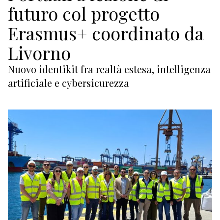
ECONOMIA
futuro col progetto
TURISMO
Erasmus+ coordinato da
Livorno
CULTURA
Nuovo identikit fra realtà estesa, intelligenza
NAUTICA
artificiale e cybersicurezza
EDITORIALI