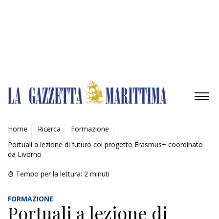
Gestisci opzioni
Gestisci servizi
Gestisci {vendor_count} fornitori
Per saperne di più su questi scopi
Accetta
Nega
Visualizza le preferenze
Salva preferenze
Visualizza le preferenze
Cookie Policy
Privacy Policy
AMBIENTE
Home
Ricerca
Formazione
Portuali a lezione di futuro col progetto Erasmus+ coordinato
MOBILITÀ
da Livorno
INDUSTRIA
Tempo per la lettura:
2
minuti
RICERCA
FORMAZIONE
Portuali a lezione di