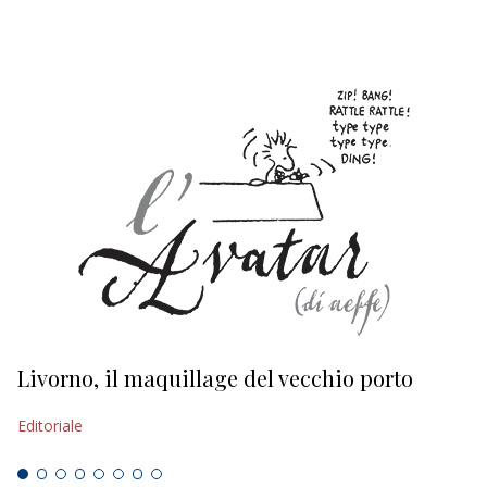
Livorno, il maquillage del vecchio porto
L
s
Editoriale
Ed