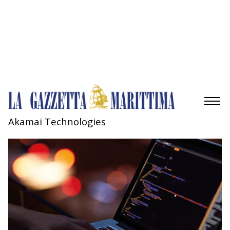
Gestisci opzioni
Gestisci servizi
Gestisci {vendor_count} fornitori
Per saperne di più su questi scopi
Accetta
Nega
Visualizza le preferenze
Salva preferenze
Visualizza le preferenze
Cookie Policy
Privacy Policy
Akamai Technologies
AMBIENTE
MOBILITÀ
INDUSTRIA
RICERCA