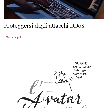
ECONOMIA
TURISMO
CULTURA
Proteggersi dagli attacchi DDoS
NAUTICA
Tecnologie
EDITORIALI