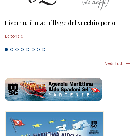
Livorno, il maquillage del vecchio porto
L
s
Editoriale
Ed
Vedi Tutti