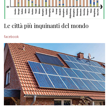
ECONOMIA
TURISMO
CULTURA
Le città più inquinanti del mondo
NAUTICA
facebook
EDITORIALI