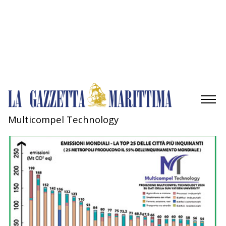
Gestisci opzioni
Gestisci servizi
Gestisci {vendor_count} fornitori
Per saperne di più su questi scopi
Accetta
Nega
Visualizza le preferenze
Salva preferenze
Visualizza le preferenze
Cookie Policy
Privacy Policy
Multicompel Technology
AMBIENTE
MOBILITÀ
INDUSTRIA
RICERCA