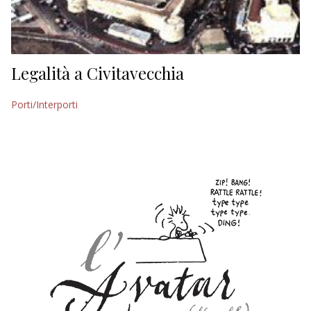
ECONOMIA
TURISMO
CULTURA
Legalità a Civitavecchia
NAUTICA
Porti/Interporti
EDITORIALI