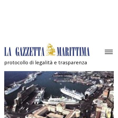
Gestisci opzioni
Gestisci servizi
Gestisci {vendor_count} fornitori
Per saperne di più su questi scopi
Accetta
Nega
Visualizza le preferenze
Salva preferenze
Visualizza le preferenze
Cookie Policy
Privacy Policy
protocollo di legalità e trasparenza
AMBIENTE
MOBILITÀ
INDUSTRIA
RICERCA