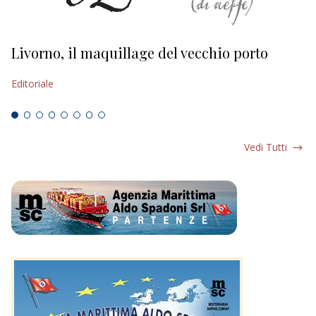
Livorno, il maquillage del vecchio porto
L
s
Editoriale
Ed
Vedi Tutti