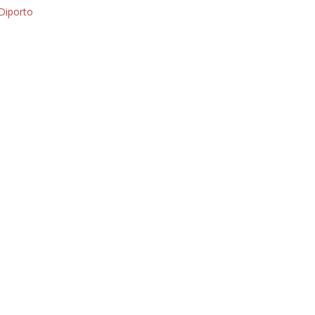
Addio amico
Diporto
Giorgio
Editoriale