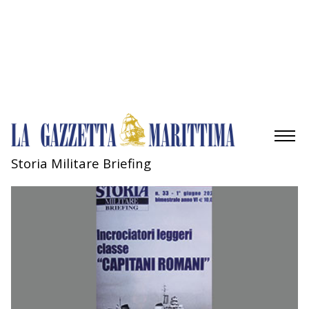
Gestisci opzioni
Gestisci servizi
Gestisci {vendor_count} fornitori
Per saperne di più su questi scopi
Accetta
Nega
Visualizza le preferenze
Salva preferenze
Visualizza le preferenze
Cookie Policy
Privacy Policy
Storia Militare Briefing
AMBIENTE
MOBILITÀ
INDUSTRIA
RICERCA