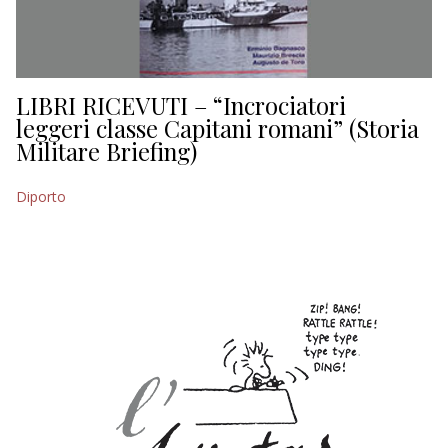
ECONOMIA
TURISMO
CULTURA
LIBRI RICEVUTI – “Incrociatori
leggeri classe Capitani romani” (Storia
Militare Briefing)
NAUTICA
EDITORIALI
Diporto